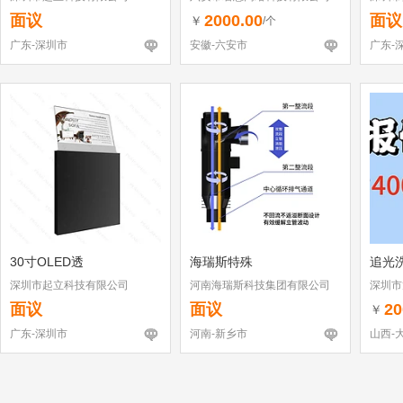
面议
2000.00
面议
￥
/个
广东-深圳市
安徽-六安市
广东-
30寸OLED透
海瑞斯特殊
追光
深圳市起立科技有限公司
河南海瑞斯科技集团有限公司
深圳市
（个体
面议
面议
20
￥
广东-深圳市
河南-新乡市
山西-