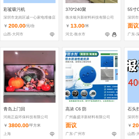
彩鲨吸污机
370*240聚
55寸
深圳市龙岗区诚一心家电维修店
衡水银兴新材料科技有限公司
深圳市
（个体工商户）
200.00
13.00
面议
￥
￥
/元/台
/米
山西-大同市
河北-衡水市
广东-
青岛上门回
高浓 C6 防
石头
河南正焱环保科技有限公司
广州鑫盛洋新材料有限公司
深圳市
（个体
3800.00
面议
20
￥
￥
/平方米
上海
广东-广州市
山西-