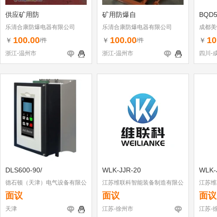
供应矿用防
矿用防爆自
BQD
乐清合康防爆电器有限公司
乐清合康防爆电器有限公司
成都美
100.00
100.00
10
￥
￥
￥
/件
/件
浙江-温州市
浙江-温州市
四川-
DLS600-90/
WLK-JJR-20
WLK-
德石顿（天津）电气设备有限公
江苏维联科智能装备制造有限公
江苏维
司
司
司
面议
面议
面议
天津
江苏-徐州市
江苏-