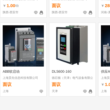
1.00
面议
28
￥
￥
/台
陕西-西安市
陕西-西安市
河南-
ABB软启动
DLS600-160
供应A
上海昊先信息科技有限公司
德石顿（天津）电气设备有限公
上海昊
司
面议
面议
1.
￥
上海
天津
上海