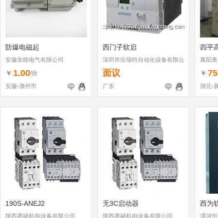
防爆电磁起
西门子软启
四平
安徽东能电气有限公司
深圳市欣瑞特自动化设备有限公
襄阳奥
司
1.00
面议
75
￥
￥
/台
安徽-滁州市
广东
湖北-
190S-ANEJ2
无3C启动器
西为
陕西赛硕机电设备有限公司
陕西赛硕机电设备有限公司
漯河恒