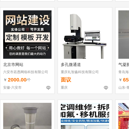
北京市网站
多孔微通道
气凝
六安市若愚网络科技有限公司
重庆礼智鑫科技有限公司
青岛海
2000.00
面议
65
￥
￥
/个
安徽-六安市
重庆
山东-