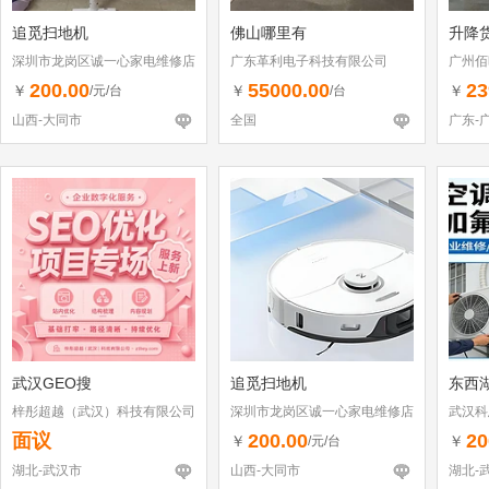
追觅扫地机
佛山哪里有
升降
深圳市龙岗区诚一心家电维修店
广东革利电子科技有限公司
广州佰
（个体工商户）
200.00
55000.00
23
￥
￥
￥
/元/台
/台
山西-大同市
全国
广东-
武汉GEO搜
追觅扫地机
东西
梓彤超越（武汉）科技有限公司
深圳市龙岗区诚一心家电维修店
武汉科
（个体工商户）
面议
200.00
20
￥
￥
/元/台
湖北-武汉市
山西-大同市
湖北-