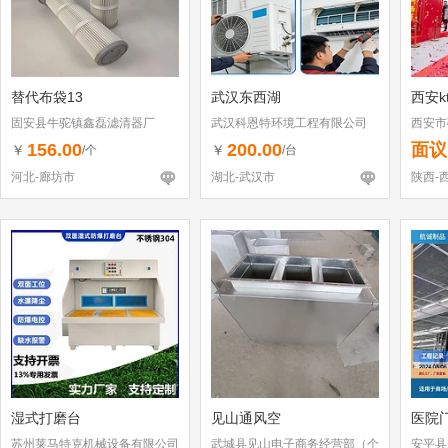
替代布袋13
武汉东西湖
西安k
固安县牛驼镇鑫磊滤清器厂
武汉科恩特环境工程有限公司
西安市
156.00
200.00
面议
￥
￥
/个
/台
河北-廊坊市
湖北-武汉市
陕西-
湿式打磨台
见山通风空
医院
苏州莱马特克机械设备有限公司
武城县见山电子商务经营部（个
安平县