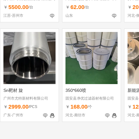
体工商户）
5500.00
62.00
20
￥
￥
￥
/台
/台
江苏-苏州市
山东
河北-
Sn靶材 旋
350*660喷
新能
广州市尤特新材料有限公司
固安县净优过滤器材有限公司
固安县
2999.00
168.00
12
￥
￥
￥
/PCS
/个
广东-广州市
河北-廊坊市
河北-