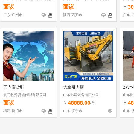
厂
有限公
面议
面议
30
￥
广东-广州市
陕西-西安市
广东-
国内寄货到
大牵引力履
ZWY-
厦门牧邦货运代理有限公司
山东温建装备有限公司
山东温
面议
48888.00
48
￥
￥
/台
福建-厦门市
山东-济宁市
山东-