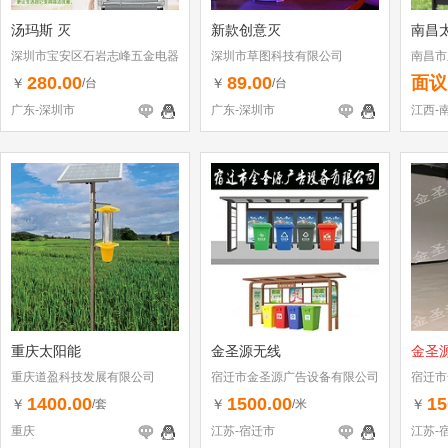
汤玛斯 灭
新款创意灭
南昌
深圳市宝安区石岩志峰五金电器
深圳市草图科技有限公司
南昌市
商行
280.00
89.00
面议
￥
￥
/台
/台
广东-深圳市
广东-深圳市
江西-
重庆太阳能
金圣源无线
金圣
重庆道盈科技发展有限公司
宿迁市金圣源广告设备有限公司
宿迁市
1400.00
1500.00
15
￥
￥
￥
/套
/米
重庆
江苏-宿迁市
江苏-