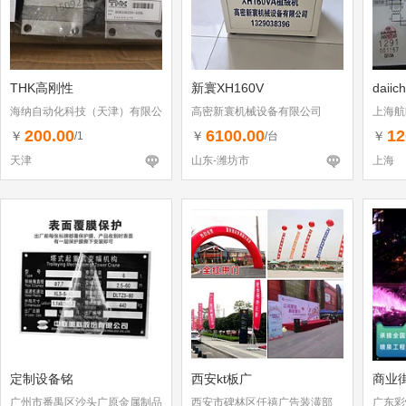
THK高刚性
新寰XH160V
daiic
海纳自动化科技（天津）有限公
高密新寰机械设备有限公司
上海航
司
200.00
6100.00
12
￥
￥
￥
/1
/台
天津
山东-潍坊市
上海
定制设备铭
西安kt板广
商业
广州市番禺区沙头广原金属制品
西安市碑林区仟禧广告装潢部
广东彩