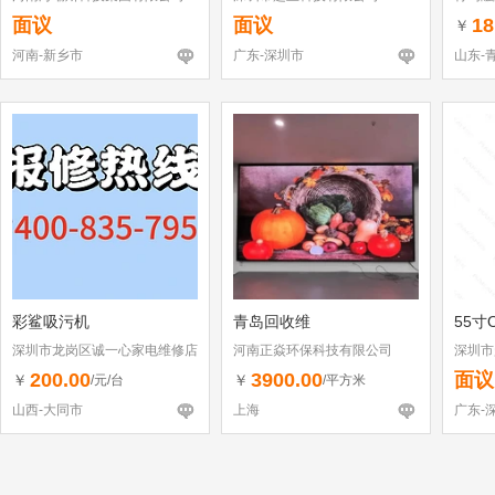
面议
面议
18
￥
河南-新乡市
广东-深圳市
山东-
彩鲨吸污机
青岛回收维
55寸
深圳市龙岗区诚一心家电维修店
河南正焱环保科技有限公司
深圳市
（个体工商户）
200.00
3900.00
面议
￥
￥
/元/台
/平方米
山西-大同市
上海
广东-