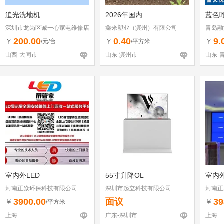
追光洗地机
2026年国内
蓝色
深圳市龙岗区诚一心家电维修店
鑫来塑业（滨州）有限公司
青岛融
（个体工商户）
200.00
0.40
9.
￥
￥
￥
/元/台
/平方米
山西-大同市
山东-滨州市
山东-
室内外LED
55寸升降OL
室内外
河南正焱环保科技有限公司
深圳市起立科技有限公司
河南正
3900.00
面议
39
￥
￥
/平方米
上海
广东-深圳市
上海