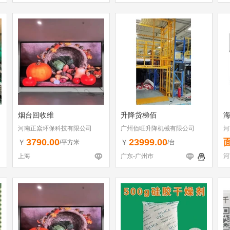
烟台回收维
升降货梯佰
河南正焱环保科技有限公司
广州佰旺升降机械有限公司
河
3790.00
23999.00
￥
￥
/平方米
/台
上海
广东-广州市
河