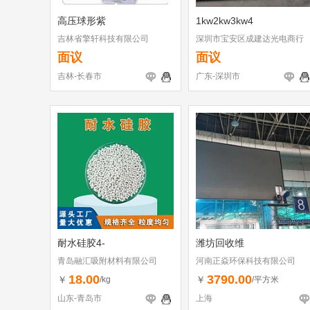
高压球形紫
1kw2kw3kw4
吉林省擎轩科技有限公司
深圳市宝安区成建达光电商行
面议
面议
吉林-长春市
广东-深圳市
耐水硅胶4-
潍坊回收维
青岛融汇吸附材料有限公司
河南正焱环保科技有限公司
18.00
3790.00
￥
￥
/kg
/平方米
山东-青岛市
上海