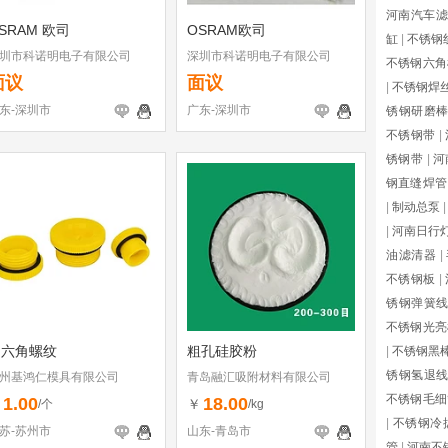
河南汽车滤
SRAM 欧司
OSRAM欧司
缸
|
不锈钢
圳市科诺明电子有限公司
深圳市科诺明电子有限公司
不锈钢六角
面议
面议
|
不锈钢焊
东-深圳市
广东-深圳市
锈钢研磨
不锈钢带
|
锈钢带
|
河
钢直缝焊管
|
制动总泵
|
|
河南日行
油滤清器
|
不锈钢板
|
锈钢弹簧
不锈钢光亮
内六角螺纹
粗孔硅胶粉
|
不锈钢黑
锈钢氢退
州基鸿仁模具有限公司
青岛融汇吸附材料有限公司
不锈钢毛细
1.00
18.00
￥
￥
/个
/kg
|
不锈钢冷
苏-苏州市
山东-青岛市
管
|
河南不