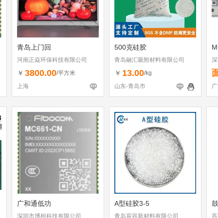
青岛上门回
500克硅胶
M
河南正焱环保科技有限公司
青岛融汇吸附材料有限公司
深
3800.00
13.00
￥
￥
/平方米
/kg
上海
山东-青岛市
广
广和通低功
A型硅胶3-5
鼓
深圳市博桓科技有限公司
青岛宸容新材料有限公司
苏