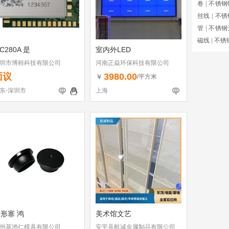
卷
|
不锈钢
丝线
|
不锈
管
|
不锈钢
磁线
|
不锈
C280A 是
室内外LED
圳市博桓科技有限公司
河南正焱环保科技有限公司
面议
3980.00
￥
/平方米
东-深圳市
上海
形塞 鸿
美术馆文艺
州基鸿仁模具有限公司
安平县航诚金属制品有限公司