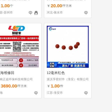
1.00
20.00
￥
￥
/个
/平方米
苏-苏州市
河北-衡水市
威海维修回
12毫米红色
南正焱环保科技有限公司
派沃孚密封件（淮安）有限公司
3690.00
1.00
￥
￥
/平方米
/件
海
江苏-淮安市