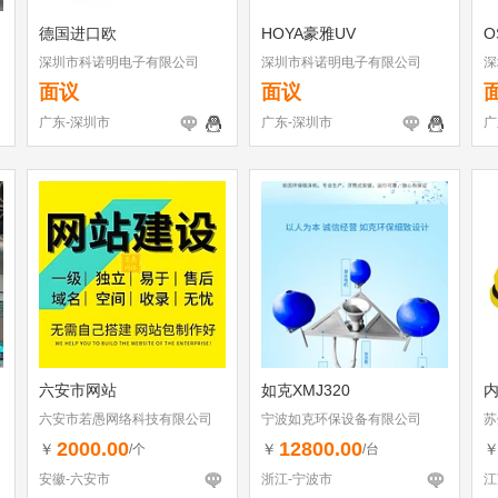
德国进口欧
HOYA豪雅UV
O
深圳市科诺明电子有限公司
深圳市科诺明电子有限公司
深
面议
面议
广东-深圳市
广东-深圳市
广
六安市网站
如克XMJ320
六安市若愚网络科技有限公司
宁波如克环保设备有限公司
苏
2000.00
12800.00
￥
￥
/个
/台
安徽-六安市
浙江-宁波市
江