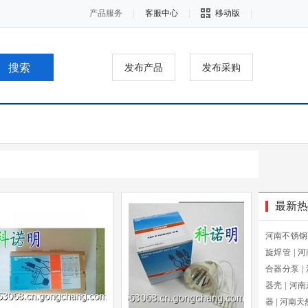
产品服务
客服中心
移动版
发布产品
发布采购
最新热
河南不锈钢
旋焊管
|
河
合器分泵
|
器壳
|
河南
器
|
河南天