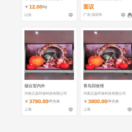
12.00
面议
￥
/kg
山东
广东-深圳市
烟台室内外
青岛回收维
河南正焱环保科技有限公司
河南正焱环保科技有限公司
3780.00
3900.00
￥
￥
/平方米
/平方米
上海
上海