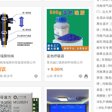
河南排气歧
门
|
点火开
合器从动
离合器片
|
块
|
河南点
河南汽油滤
南车用温度
南专车专用
南离合器压
海瑞斯特殊
蓝色呼吸器
机
|
车用纸
南海瑞斯科技集团有限公司
青岛融汇吸附材料有限公司
盘发器
|
河
面议
9.00
￥
/瓶
河南离合器
南-新乡市
山东-青岛市
滑垫
|
预热
球
|
河南指
发器
|
专车
用脚垫
|
空
冷轧不锈钢
|
冷轧不锈