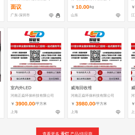
面议
10.00
￥
/kg
广东-深圳市
山东
江
室内外LED
威海回收维
河南正焱环保科技有限公司
河南正焱环保科技有限公司
河
3900.00
3980.00
￥
￥
/平方米
/平方米
上海
上海
上
查看更多
汞灯
产品/供应商