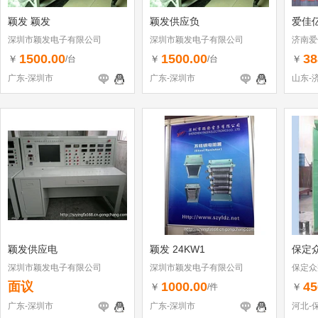
颖发 颖发
颖发供应负
爱佳
深圳市颖发电子有限公司
深圳市颖发电子有限公司
济南爱
任公司
1500.00
1500.00
38
￥
￥
￥
/台
/台
广东-深圳市
广东-深圳市
山东-
颖发供应电
颖发 24KW1
保定
深圳市颖发电子有限公司
深圳市颖发电子有限公司
保定众
面议
1000.00
45
￥
￥
/件
广东-深圳市
广东-深圳市
河北-