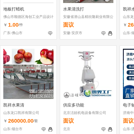
地板打蜡机
水果清洗打
凯祥
佛山市顺德区海创工业产品设计
安徽省潜山县精欣隆刷业有限公
山东龙
有限公司
司
1.00
面议
26
￥
￥
/件
广东-佛山市
安徽-安庆市
山东-
凯祥水果清
供应多功能
电子
山东龙口凯祥有限公司
北京洁娃机电设备有限公司
济南中
260000.00
面议
面议
￥
/套
山东-烟台市
北京
山东-