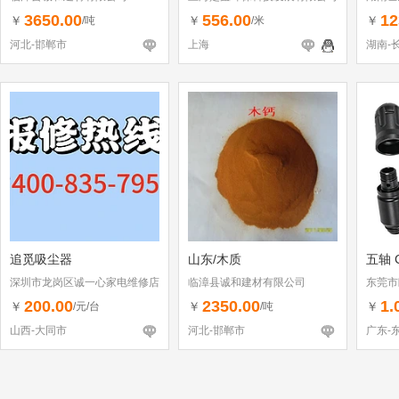
3650.00
556.00
12
￥
￥
￥
/吨
/米
河北-邯郸市
上海
湖南-
追觅吸尘器
山东/木质
五轴 
深圳市龙岗区诚一心家电维修店
临漳县诚和建材有限公司
东莞市
（个体工商户）
200.00
2350.00
1.
￥
￥
￥
/元/台
/吨
山西-大同市
河北-邯郸市
广东-