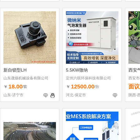
新自锁型LH
5.5KW微纳
西安
山东晟煤机械设备有限公司
定州六联环保科技有限公司
西安市
18.00
12500.00
面议
￥
￥
/套
/台
山东-济宁市
河北-保定市
陕西-