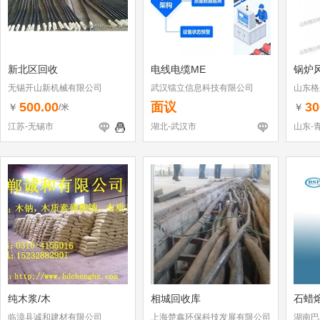
新北区回收
电线电缆ME
锅炉
无锡开山新机械有限公司
武汉镭立信息科技有限公司
山东格
500.00
面议
30
￥
￥
/米
江苏-无锡市
湖北-武汉市
山东-
纯木浆/木
相城回收库
石蜡
临漳县诚和建材有限公司
上海楚鑫环保科技发展有限公司
湖南巴