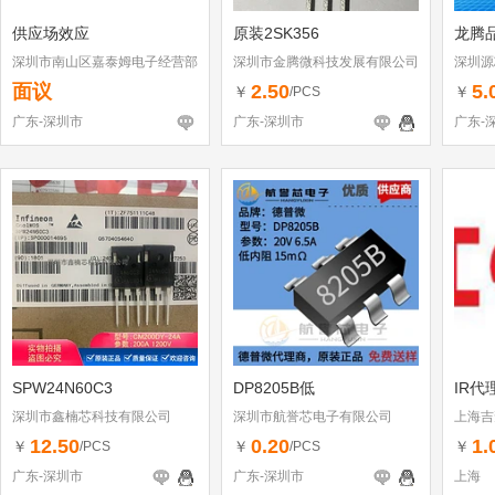
供应场效应
原装2SK356
龙腾
深圳市南山区嘉泰姆电子经营部
深圳市金腾微科技发展有限公司
深圳源
面议
2.50
5.
￥
￥
/PCS
广东-深圳市
广东-深圳市
广东-
SPW24N60C3
DP8205B低
IR代
深圳市鑫楠芯科技有限公司
深圳市航誉芯电子有限公司
上海吉
12.50
0.20
1.
￥
￥
￥
/PCS
/PCS
广东-深圳市
广东-深圳市
上海