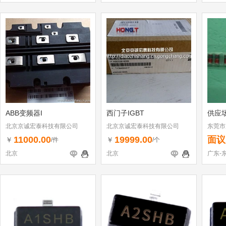
ABB变频器I
西门子IGBT
供应
北京京诚宏泰科技有限公司
北京京诚宏泰科技有限公司
东莞市
11000.00
19999.00
面议
￥
￥
/件
/个
北京
北京
广东-