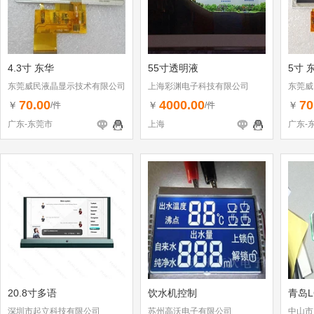
4.3寸 东华
55寸透明液
5寸 
东莞威民液晶显示技术有限公司
上海彩渊电子科技有限公司
东莞威
70.00
4000.00
70
￥
￥
￥
/件
/件
广东-东莞市
上海
广东-
20.8寸多语
饮水机控制
青岛L
深圳市起立科技有限公司
苏州高沃电子有限公司
中山市