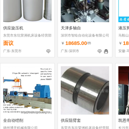
供应旋压机
天津多轴自
液压
东莞市东坑荣洲机床设备经营部
深圳市智绘自动化设备有限公司
马鞍山
公司
面议
18685.00
18
￥
￥
/件
广东-东莞市
广东-深圳市
安徽-
全自动镗削
供应阻臂套
凯恩帝
德州博开机械有限公司
东莞市东坑荣洲机床设备经营部
长沙市