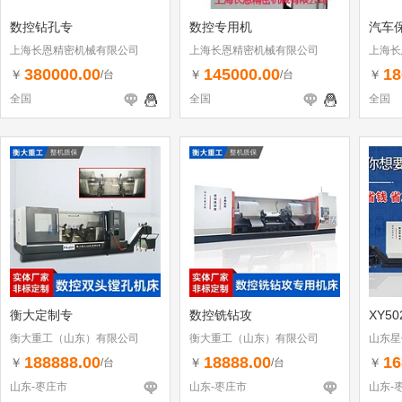
数控钻孔专
数控专用机
汽车
上海长恩精密机械有限公司
上海长恩精密机械有限公司
上海长
380000.00
145000.00
18
￥
￥
￥
/台
/台
全国
全国
全国
衡大定制专
数控铣钻攻
XY5
衡大重工（山东）有限公司
衡大重工（山东）有限公司
山东星
188888.00
18888.00
16
￥
￥
￥
/台
/台
山东-枣庄市
山东-枣庄市
山东-