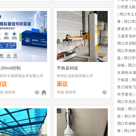
口市婴儿鞋
|
周口市儿
膏
|
周口市
童成长尺
|
儿童背包
周口市切
周口市抱枕
盖
|
周口市
吉锅
|
周口
~20mA控制
平舆县码垛
水袋热水
圳市天盾雷电技术有限公司
郑州红达科技有限公司
干燥器
|
周
面议
面议
骨刀斩骨刀
东-深圳市
河南-郑州市
市芳香剂
|
周口市洗衣
割器
|
周口
器
|
周口市
周口市相框
凳
|
周口市