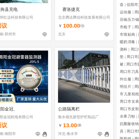
壶
|
信阳市
平舆县充电
赛洛捷克
运动服
|
周
州红达科技有限公司
北京腾达腾信科技发展有限公司
压锅压力锅
面议
100.00
￥
/台
市梳子
|
周
南-郑州市
北京
市墙贴画
|
暖奶消毒
|
酒杯
|
周口
垫
|
周口市
被
|
周口市
周口市刀具
外出服
|
周
明信片
|
周
市儿童枕
周口市女
南阳金冠、
公路隔离栏
周口市皮鞋
水果刀刨
|
阳金冠机电有限公司
衡水领先新型护栏制品厂
抗菌服收纳
面议
13.00
￥
/米
具
|
周口市
南-南阳市
河北-衡水市
甲剪钳
|
周