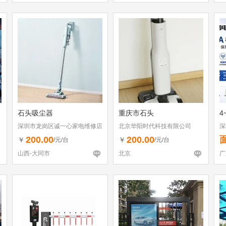
石头吸尘器
重庆市石头
4
深圳市龙岗区诚一心家电维修店
北京华阳时代科技有限公司
深
（个体工商户）
200.00
200.00
￥
￥
/元/台
/元/台
山西-大同市
北京
广