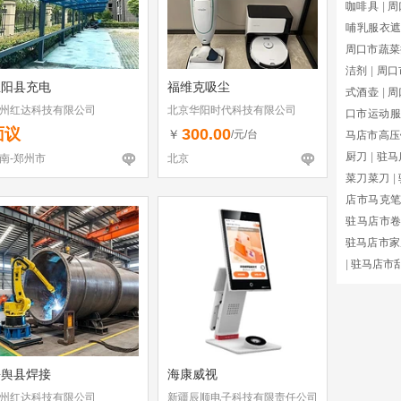
咖啡具
|
周
哺乳服衣
周口市蔬菜
洁剂
|
周口
正阳县充电
福维克吸尘
式酒壶
|
周
州红达科技有限公司
北京华阳时代科技有限公司
口市运动服
面议
300.00
￥
/元/台
马店市高压
厨刀
|
驻马
南-郑州市
北京
菜刀菜刀
|
店市马克
驻马店市
驻马店市家
|
驻马店市
平舆县焊接
海康威视
州红达科技有限公司
新疆辰顺电子科技有限责任公司