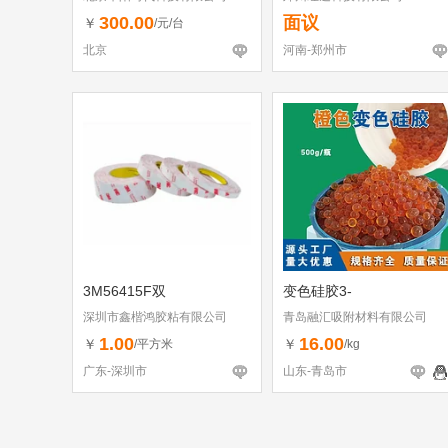
300.00
面议
￥
/元/台
北京
河南-郑州市
3M56415F双
变色硅胶3-
深圳市鑫楷鸿胶粘有限公司
青岛融汇吸附材料有限公司
1.00
16.00
￥
￥
/平方米
/kg
广东-深圳市
山东-青岛市