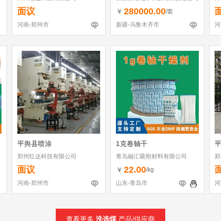
面议
280000.00
￥
/套
河南-郑州市
新疆-乌鲁木齐市
河
平舆县喷涂
1克卷轴干
郑州红达科技有限公司
青岛融汇吸附材料有限公司
郑
面议
22.00
￥
/kg
河南-郑州市
山东-青岛市
河
查看更多
洗选煤
产品/供应商