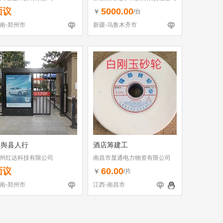
面议
5000.00
￥
/台
南-郑州市
新疆-乌鲁木齐市
平舆县人行
酒店筹建工
州红达科技有限公司
南昌市显通电力物资有限公司
面议
60.00
￥
/片
南-郑州市
江西-南昌市