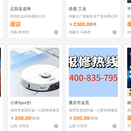
正阳县道闸
骄鹿 工业
郑州红达科技有限公司
内蒙古广能新技术产业有限公司
郑
面议
2300.00
￥
/卷
河南-郑州市
内蒙古-乌海市
河
小米5por扫
重庆市追觅
深圳市龙岗区诚一心家电维修店
深圳市龙岗区诚一心家电维修店
南
（个体工商户）
（个体工商户）
200.00
200.00
￥
￥
/元/台
/元/台
山西-大同市
山西-大同市
河