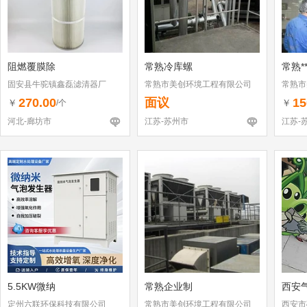
阻燃覆膜除
常熟冷库螺
常熟*
固安县牛驼镇鑫磊滤清器厂
常熟市美创环境工程有限公司
常熟市
270.00
面议
15
￥
￥
/个
河北-廊坊市
江苏-苏州市
江苏-
5.5KW微纳
常熟企业制
西安
定州六联环保科技有限公司
常熟市美创环境工程有限公司
西安市