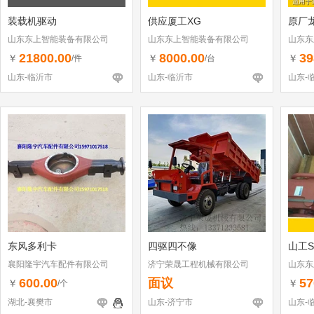
装载机驱动
供应厦工XG
原厂
山东东上智能装备有限公司
山东东上智能装备有限公司
山东东
21800.00
8000.00
39
￥
￥
￥
/件
/台
山东-临沂市
山东-临沂市
山东-
东风多利卡
四驱四不像
山工S
襄阳隆宇汽车配件有限公司
济宁荣晟工程机械有限公司
山东东
600.00
面议
57
￥
￥
/个
湖北-襄樊市
山东-济宁市
山东-