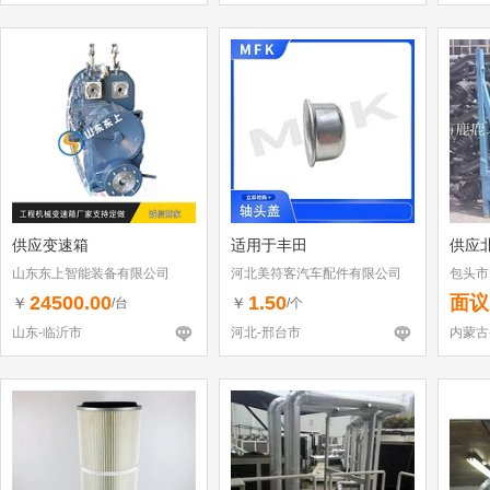
供应变速箱
适用于丰田
供应
山东东上智能装备有限公司
河北美符客汽车配件有限公司
包头市
司
24500.00
1.50
面议
￥
￥
/台
/个
山东-临沂市
河北-邢台市
内蒙古