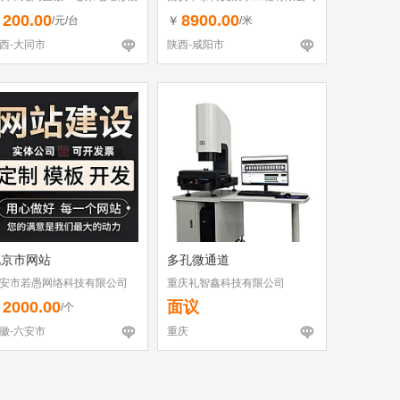
个体工商户）
200.00
8900.00
￥
￥
/元/台
/米
西-大同市
陕西-咸阳市
北京市网站
多孔微通道
安市若愚网络科技有限公司
重庆礼智鑫科技有限公司
2000.00
面议
￥
/个
徽-六安市
重庆