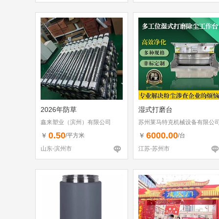
2026年防草
湿式打磨台
鑫来塑业（滨州）有限公司
苏州莱马特克机械设备有限公
0.50
6000.00
￥
￥
/平方米
/台
山东-滨州市
江苏-苏州市