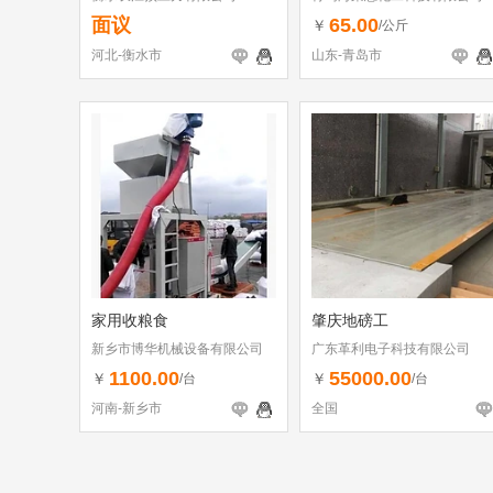
面议
65.00
￥
/公斤
河北-衡水市
山东-青岛市
家用收粮食
肇庆地磅工
新乡市博华机械设备有限公司
广东革利电子科技有限公司
1100.00
55000.00
￥
￥
/台
/台
河南-新乡市
全国