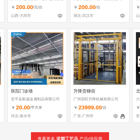
（个体工商户）
（
200.00
200.00
￥
￥
/元/台
/台
山西-大同市
湖北-武汉市
山
医院门诊墙
升降货梯佰
安平县航诚金属制品有限公司
广州佰旺升降机械有限公司
六
20.00
23999.00
￥
￥
/平方米
/台
河北-衡水市
广东-广州市
安
查看更多
泥塑工艺品
产品/供应商