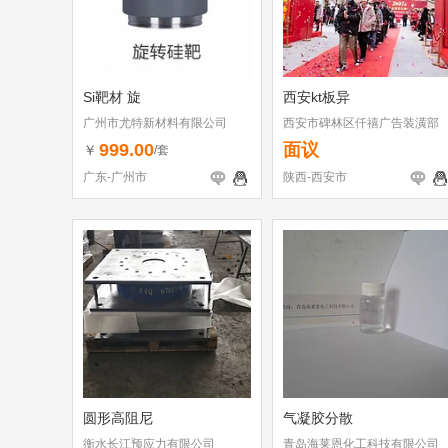
Si靶材 旋
西安kt板异
广州市尤特新材料有限公司
西安市碑林区仟禧广告装潢部
999.00
面议
￥
/套
广东-广州市
陕西-西安市
圆形高阻尼
气凝胶分散
衡水长江预应力有限公司
青岛海莱恩化工科技有限公司