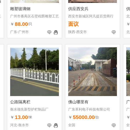
雕塑玻璃钢
供应西安兵
艺
广州市番禺区石壁程爵雕塑工艺
西安市新城区阿凡提百货商行
北
品厂
88.00
面议
￥
/只
广东-广州市
陕西-西安市
北
公路隔离栏
佛山哪里有
衡水领先新型护栏制品厂
广东革利电子科技有限公司
广
13.00
55000.00
￥
￥
/米
/台
河北-衡水市
全国
全