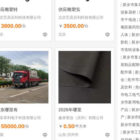
|
新乡市集
供应雕塑转
供应雕塑实
设备器材
|
京艺高百利科技有限公司
北京艺高百利科技有限公司
市干电池
|
3800.00
3500.00
￥
￥
/台
/台
毒防腐药剂
京
北京
入体
|
新乡
影机
|
新乡
市造纸设备
|
新乡市复
装制品配附
配件展
|
新
会
|
焦作市
及饮料
|
焦
市电工电气
乡市家用电
广东哪里有
2026年哪里
产品
|
新乡
产
|
新乡市
东革利电子科技有限公司
鑫来塑业（滨州）有限公司
新乡市家装
55000.00
0.50
￥
￥
/台
/平方米
|
新乡市工
国
山东-滨州市
动户外
|
新