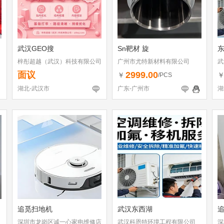
武汉GEO搜
Sn靶材 旋
梓彤超越（武汉）科技有限公司
广州市尤特新材料有限公司
武
面议
2999.00
￥
/PCS
湖北-武汉市
广东-广州市
湖
追觅扫地机
武汉东西湖
深圳市龙岗区诚一心家电维修店
武汉科恩特环境工程有限公司
深