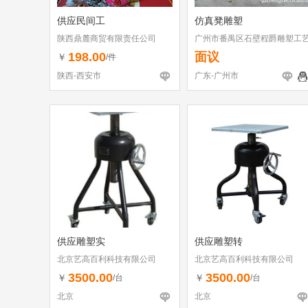
供应民间工
仿真凳雕塑
陕西鼎麓商贸有限责任公司
广州市番禺区石壁程爵雕塑工
品厂
198.00
面议
￥
/件
陕西-西安市
广东-广州市
供应雕塑实
供应雕塑转
北京艺高百利科技有限公司
北京艺高百利科技有限公司
3500.00
3500.00
￥
￥
/台
/台
北京
北京