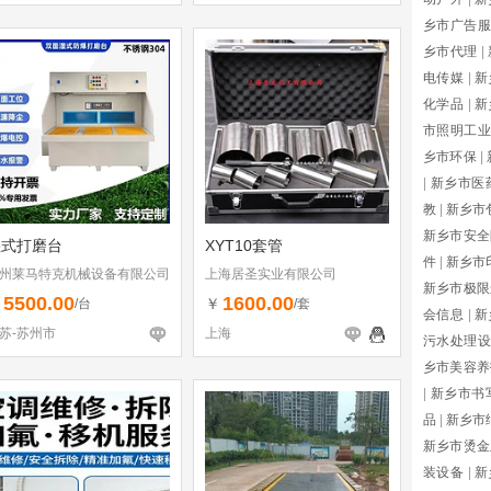
乡市广告服
乡市代理
|
电传媒
|
新
化学品
|
新
市照明工业
乡市环保
|
|
新乡市医
教
|
新乡市
新乡市安全
湿式打磨台
XYT10套管
件
|
新乡市
州莱马特克机械设备有限公司
上海居圣实业有限公司
新乡市极限
5500.00
1600.00
￥
￥
/台
/套
会信息
|
新
苏-苏州市
上海
污水处理设
乡市美容养
|
新乡市书
品
|
新乡市
新乡市烫金
装设备
|
新