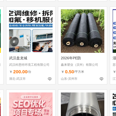
武汉盘龙城
2026年PE防
司
武汉科恩特环境工程有限公司
鑫来塑业（滨州）有限公司
苏
200.00
0.50
￥
￥
/台
/平方米
湖北-武汉市
山东-滨州市
江