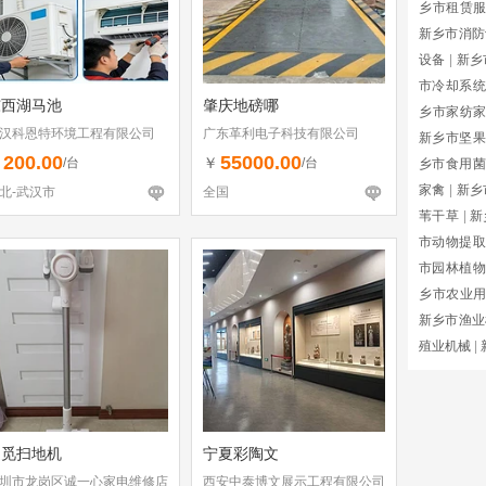
乡市租赁
新乡市消防
设备
|
新乡
市冷却系统
东西湖马池
肇庆地磅哪
乡市家纺
汉科恩特环境工程有限公司
广东革利电子科技有限公司
新乡市坚果
200.00
55000.00
￥
￥
/台
/台
乡市食用菌
家禽
|
新乡
北-武汉市
全国
苇干草
|
新
市动物提取
市园林植物
乡市农业
新乡市渔业
殖业机械
|
追觅扫地机
宁夏彩陶文
圳市龙岗区诚一心家电维修店
西安中泰博文展示工程有限公司