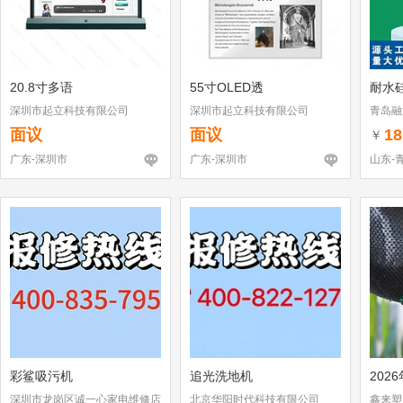
20.8寸多语
55寸OLED透
耐水硅
深圳市起立科技有限公司
深圳市起立科技有限公司
青岛融
面议
面议
18
￥
广东-深圳市
广东-深圳市
山东-
彩鲨吸污机
追光洗地机
202
深圳市龙岗区诚一心家电维修店
北京华阳时代科技有限公司
鑫来塑