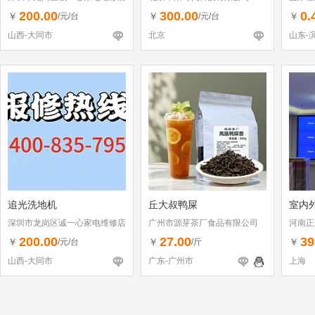
（个体工商户）
200.00
300.00
0.
￥
￥
￥
/元/台
/元/台
山西-大同市
北京
山东-
追光洗地机
丘大叔鸭屎
室内外
深圳市龙岗区诚一心家电维修店
广州市源芽茶厂食品有限公司
河南正
（个体工商户）
200.00
27.00
39
￥
￥
￥
/元/台
/斤
山西-大同市
广东-广州市
上海