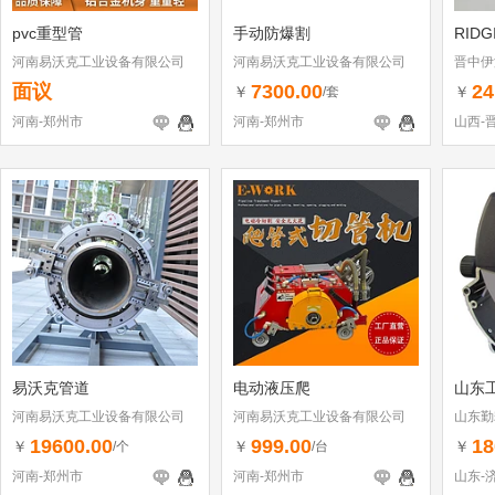
pvc重型管
手动防爆割
RID
河南易沃克工业设备有限公司
河南易沃克工业设备有限公司
晋中伊
面议
7300.00
24
￥
￥
/套
河南-郑州市
河南-郑州市
山西-
易沃克管道
电动液压爬
山东
河南易沃克工业设备有限公司
河南易沃克工业设备有限公司
山东勤
19600.00
999.00
18
￥
￥
￥
/个
/台
河南-郑州市
河南-郑州市
山东-