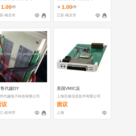
1.00
1.00
￥
￥
/件
/件
苏-南京市
江苏-南京市
售代越DY
美国VMIC反
州代越电子科技有限公司
上海百速信息技术有限公司
面议
面议
江-杭州市
上海