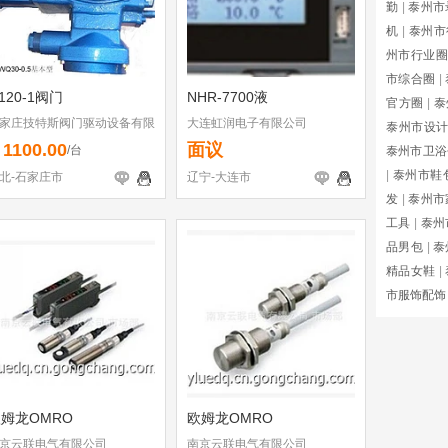
勤
|
泰州市
机
|
泰州市
州市行业圈
市综合圈
|
120-1阀门
NHR-7700液
官方圈
|
泰
家庄技特斯阀门驱动设备有限
大连虹润电子有限公司
泰州市设
司
1100.00
面议
￥
/台
泰州市卫浴
|
泰州市鞋
北-石家庄市
辽宁-大连市
发
|
泰州市
工具
|
泰州
品男包
|
泰
精品女鞋
|
市服饰配饰
姆龙OMRO
欧姆龙OMRO
京云联电气有限公司
南京云联电气有限公司