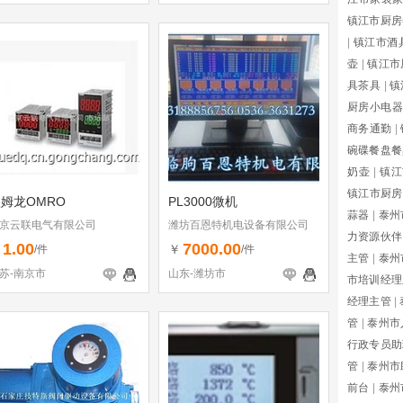
镇江市厨房
|
镇江市酒
壶
|
镇江市
具茶具
|
镇
厨房小电器
商务通勤
|
碗碟餐盘餐
奶壶
|
镇江
镇江市厨房
姆龙OMRO
PL3000微机
蒜器
|
泰州
京云联电气有限公司
潍坊百恩特机电设备有限公司
力资源伙伴
1.00
7000.00
￥
￥
/件
/件
主管
|
泰州
苏-南京市
山东-潍坊市
市培训经理
经理主管
|
管
|
泰州市
行政专员助
管
|
泰州市
前台
|
泰州