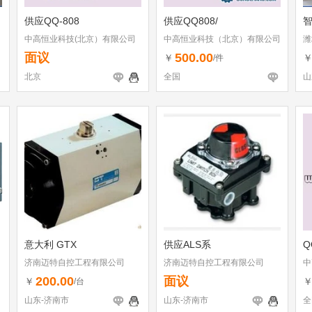
供应QQ-808
供应QQ808/
中高恒业科技(北京）有限公司
中高恒业科技（北京）有限公司
潍
面议
500.00
￥
/件
北京
全国
山
意大利 GTX
供应ALS系
Q
济南迈特自控工程有限公司
济南迈特自控工程有限公司
中
200.00
面议
￥
/台
山东-济南市
山东-济南市
全