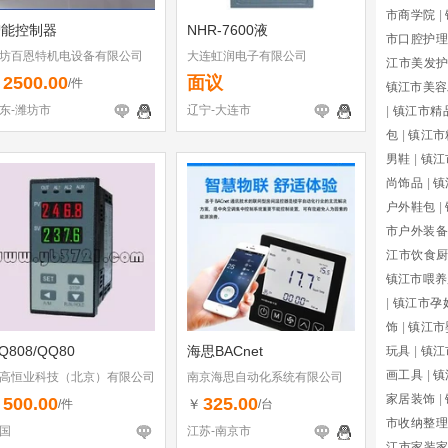
市商学院
|
智能控制器
NHR-7600液
市口腔护理
坊百恩特机电设备有限公司
大连虹润电子有限公司
江市美发
2500.00
面议
￥
/件
镇江市美容
东-潍坊市
辽宁-大连市
|
镇江市精
包
|
镇江市
男鞋
|
镇江
尚饰品
|
镇
户外鞋包
|
市户外装备
江市饮食
镇江市喂养
|
镇江市孕
饰
|
镇江市
Q808/QQ80
海思BACnet
玩具
|
镇江
画工具
|
镇
高恒业科技（北京）有限公司
南京海思自动化系统有限公司
家居装饰
|
500.00
325.00
￥
￥
/件
/台
市收纳整理
国
江苏-南京市
江市家装