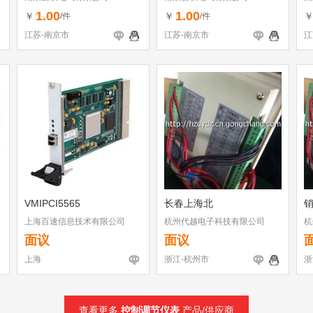
1.00
1.00
￥
￥
/件
/件
江苏-南京市
江苏-南京市
江
VMIPCI5565
长春上海北
销
上海百速信息技术有限公司
杭州代越电子科技有限公司
杭
面议
面议
上海
浙江-杭州市
浙
查看更多
控制调节仪表
产品/供应商