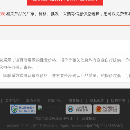
仪表
相关产品的厂家、价格、批发、采购等信息供您选择，您可以免费查
息展示，该页所展示的批发价格、报价等相关信息均有企业自行提供，价
承担任何保证责任。
厂家联系方式确认最终价格，并索要样品确认产品质量。如报价过低，可
|
关于我们
|
联系方式
|
客服中心
|
服务协议
|
隐私政策
|
版权声明
|
增值电信业务经营许可证
|
营业执照
(c)2008-2026 世界工厂网V3.6 All Rights Reserved
豫ICP备2024066506号