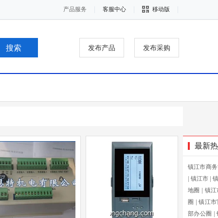
产品服务
客服中心
移动版
发布产品
发布采购
最新热
镇江市商务
|
镇江市
|
地圈
|
镇江
圈
|
镇江市
部办公圈
|