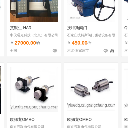
艾默生 HAR
技特斯阀门
Q
中仪曙光科技（北京）有限公司
石家庄技特斯阀门驱动设备有限
石
公司
公
27000.00
450.00
￥
￥
/台
/台
全国
河北-石家庄市
河
欧姆龙OMRO
欧姆龙OMRO
欧
南京云联电气有限公司
南京云联电气有限公司
南