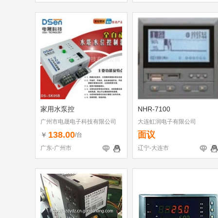
家用水泵控
NHR-7100
广州市电晟电子科技有限公司
大连虹润电子有限公司
138.00
面议
￥
/台
广东-广州市
辽宁-大连市