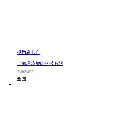
投币刷卡自
上海理炫智能科技有限
公司
￥
580.00
/套
全国