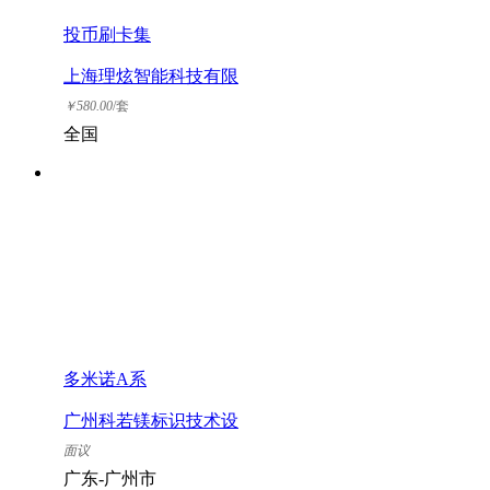
投币刷卡集
上海理炫智能科技有限
公司
￥
580.00
/套
全国
多米诺A系
广州科若镁标识技术设
备有限公司
面议
广东-广州市