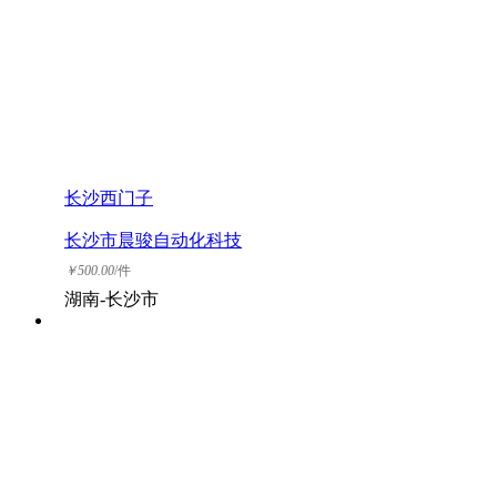
长沙西门子
长沙市晨骏自动化科技
有限公司
￥
500.00
/件
湖南-长沙市