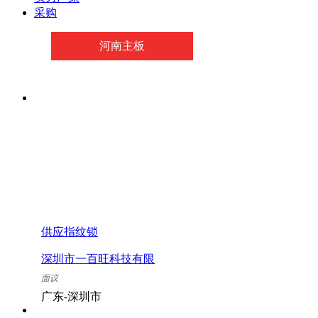
采购
河南主板
供应指纹锁
深圳市一百旺科技有限
公司
面议
广东-深圳市