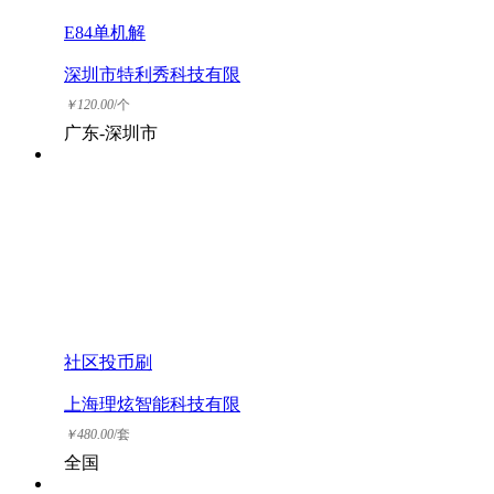
E84单机解
深圳市特利秀科技有限
公司
￥
120.00
/个
广东-深圳市
社区投币刷
上海理炫智能科技有限
公司
￥
480.00
/套
全国