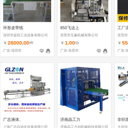
环形皮带线
850飞达上
工厂
深圳市超劲工业设备有限公司
东莞市互赢机械有限公司
东莞市
28000.00
1.00
55
￥
￥
￥
/件
/台
广东-深圳市
广东-东莞市
广东-
广志液体、
济南晶工力
非织
上海广志自动化设备有限公司
济南晶工力创机械科技有限公司
大连佳