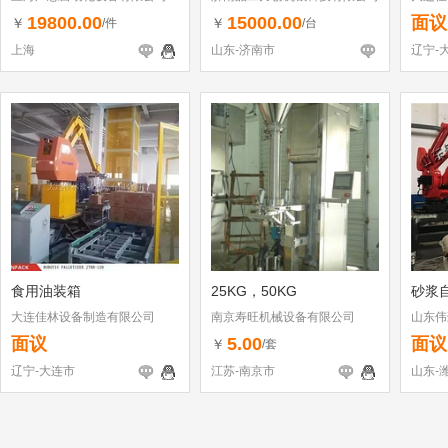
19800.00
15000.00
面议
￥
￥
/件
/台
上海
山东-济南市
辽宁-
食用油装箱
25KG，50KG
砂浆
大连佳林设备制造有限公司
南京寿旺机械设备有限公司
山东伟
司
面议
5.00
面议
￥
/套
辽宁-大连市
江苏-南京市
山东-