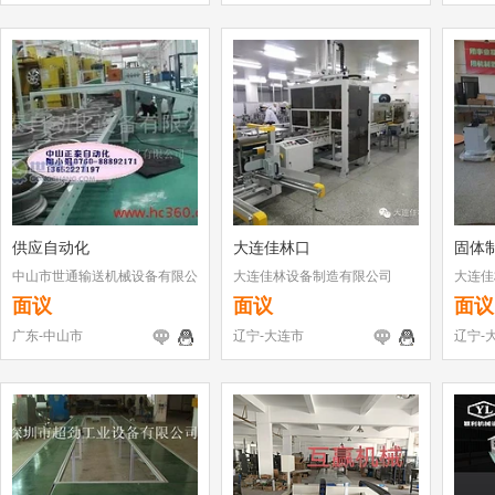
供应自动化
大连佳林口
固体
中山市世通输送机械设备有限公
大连佳林设备制造有限公司
大连佳
司
面议
面议
面议
广东-中山市
辽宁-大连市
辽宁-