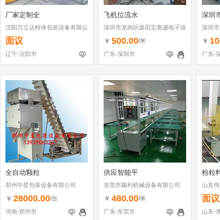
厂家定制全
飞机位流水
深圳
沈阳万立达粉体包装设备有限公
深圳市龙岗区坂田宏惠盛电子设
深圳市
司
备厂
司
面议
500.00
10
￥
￥
/米
辽宁-沈阳市
广东-深圳市
广东-
全自动颗粒
供应智能平
粉粒
郑州中星包装设备有限公司
东莞市颖利机械设备有限公司
山东伟
司
28000.00
480.00
面议
￥
￥
/台
/米
河南-郑州市
广东-东莞市
山东-