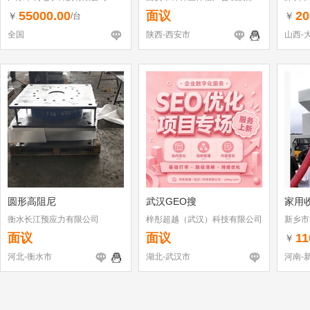
（个体
55000.00
面议
20
￥
￥
/台
全国
陕西-西安市
山西-
圆形高阻尼
武汉GEO搜
家用
衡水长江预应力有限公司
梓彤超越（武汉）科技有限公司
新乡市
面议
面议
11
￥
河北-衡水市
湖北-武汉市
河南-