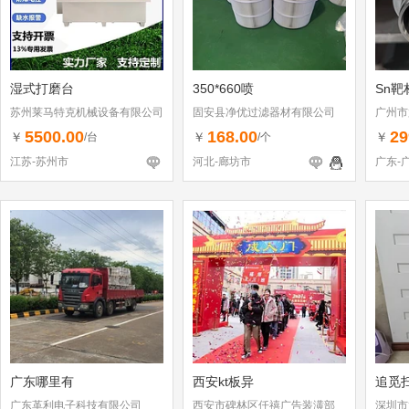
湿式打磨台
350*660喷
Sn靶
苏州莱马特克机械设备有限公司
固安县净优过滤器材有限公司
广州市
5500.00
168.00
29
￥
￥
￥
/台
/个
江苏-苏州市
河北-廊坊市
广东-
广东哪里有
西安kt板异
追觅
广东革利电子科技有限公司
西安市碑林区仟禧广告装潢部
深圳市