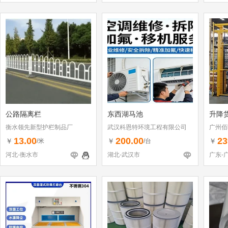
公路隔离栏
东西湖马池
升降
衡水领先新型护栏制品厂
武汉科恩特环境工程有限公司
广州佰
13.00
200.00
23
￥
￥
￥
/米
/台
河北-衡水市
湖北-武汉市
广东-