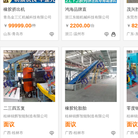
橡胶挤出机
鸿海品牌直
茂兴
青岛金三汇机械科技有限公司
浙江东能机械科技有限公司
东莞市
99999.00
2200.00
82
￥
￥
￥
/件
/台
山东-青岛市
浙江-温州市
广东-
二三四五复
橡胶轮胎胎
零度
桂林锦辉智能制造有限公司
桂林锦辉智能制造有限公司
桂林锦
面议
面议
面议
广西-桂林市
广西-桂林市
广西-