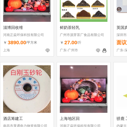
淄博回收维
鲜奶茶轻乳
英国
河南正焱环保科技有限公司
广州市源芽茶厂食品有限公司
深圳市
3890.00
27.00
面议
￥
￥
/平方米
/斤
上海
广东-广州市
广东-
酒店筹建工
上海地区回
骄鹿 
南昌市显通电力物资有限公司
河南正焱环保科技有限公司
内蒙古