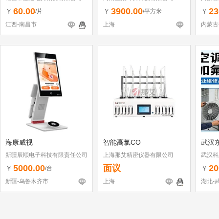
60.00
3900.00
23
￥
￥
￥
/片
/平方米
江西-南昌市
上海
内蒙古
海康威视
智能高氯CO
武汉
新疆辰顺电子科技有限责任公司
上海那艾精密仪器有限公司
武汉科
5000.00
面议
20
￥
￥
/台
新疆-乌鲁木齐市
上海
湖北-