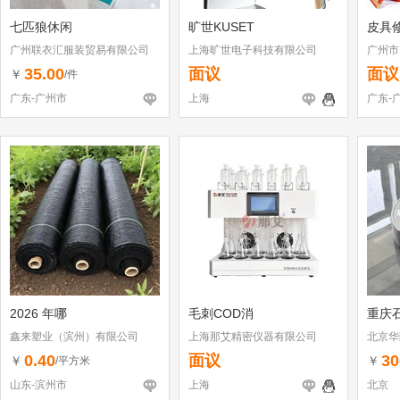
七匹狼休闲
旷世KUSET
皮具
广州联衣汇服装贸易有限公司
上海旷世电子科技有限公司
广州市
店
35.00
面议
面议
￥
/件
广东-广州市
上海
广东-
2026 年哪
毛刺COD消
重庆
鑫来塑业（滨州）有限公司
上海那艾精密仪器有限公司
北京华
0.40
面议
30
￥
￥
/平方米
山东-滨州市
上海
北京