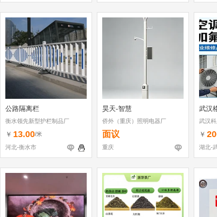
公路隔离栏
昊天-智慧
武汉
衡水领先新型护栏制品厂
侨外（重庆）照明电器厂
武汉科
13.00
面议
20
￥
￥
/米
河北-衡水市
重庆
湖北-