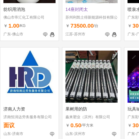
纺织用消泡
14座封闭太
喷泉
佛山市帝汇化工有限公司
苏州利凯士得新能源科技有限公
广东彩
司
有限公
1.00
73500.00
30
￥
￥
￥
/KG
/台
广东-佛山市
江苏-苏州市
广东-
济南人力资
果树用的防
玩具
济南恒润达劳务服务有限公司
鑫来塑业（滨州）有限公司
广东彩
有限公
面议
0.50
30
￥
￥
/平方米
山东-济南市
山东-滨州市
广东-