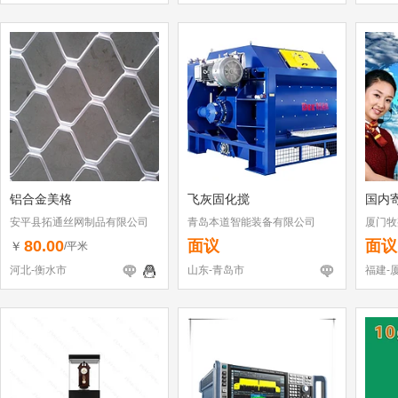
铝合金美格
飞灰固化搅
国内
安平县拓通丝网制品有限公司
青岛本道智能装备有限公司
厦门牧
80.00
面议
面议
￥
/平米
河北-衡水市
山东-青岛市
福建-