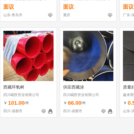
面议
面议
面议
山东-青岛市
重庆
广东-
西藏环氧树
供应西藏涂
质量
四川崛胜管业有限公司
四川崛胜管业有限公司
鑫来塑
101.00
66.00
0.
￥
￥
￥
/米
/米
四川-成都市
四川-成都市
山东-