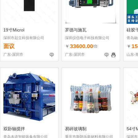
19寸Microl
罗德与施瓦
硅胶
深圳市起立科技有限公司
深圳仪信电子科技有限公司
青岛融
面议
33600.00
15
￥
￥
/台
广东-深圳市
广东-深圳市
山东-
双卧轴搅拌
易碎玻璃制
54寸M
青岛本道智能装备有限公司
重庆市斯朗乐新材料有限公司
深圳市