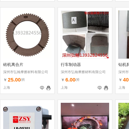
砖机离合片
行车制动器
钻机
深州市弘翰摩擦材料有限公司
深州市弘翰摩擦材料有限公司
深州市
25.00
6.00
40
￥
￥
￥
/片
/片
上海
上海
上海