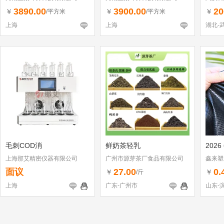
3890.00
3900.00
20
￥
￥
￥
/平方米
/平方米
上海
上海
湖北-
毛刺COD消
鲜奶茶轻乳
2026
上海那艾精密仪器有限公司
广州市源芽茶厂食品有限公司
鑫来塑
面议
27.00
0.
￥
￥
/斤
上海
广东-广州市
山东-