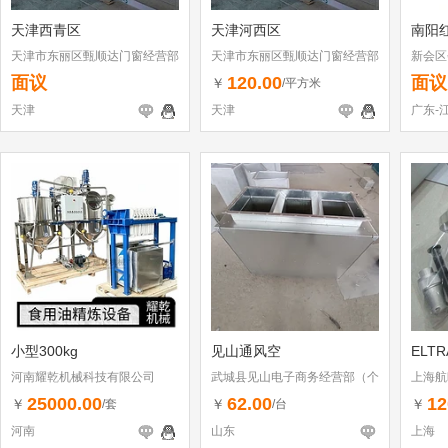
天津西青区
天津河西区
南阳
天津市东丽区甄顺达门窗经营部
天津市东丽区甄顺达门窗经营部
新会区
面议
120.00
面议
￥
/平方米
天津
天津
广东-
小型300kg
见山通风空
ELT
河南耀乾机械科技有限公司
武城县见山电子商务经营部（个
上海航
体工商户）
25000.00
62.00
12
￥
￥
￥
/套
/台
河南
山东
上海