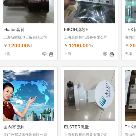
Ekatec套筒
EIKOH滤芯E
THK
上海航欧机电设备有限公司
上海航欧机电设备有限公司
海纳自
司
1200.00
1200.00
20
￥
￥
￥
/台
/台
上海
上海
天津
国内寄货到
ELSTER流量
THK
厦门牧邦货运代理有限公司
上海航欧机电设备有限公司
海纳自