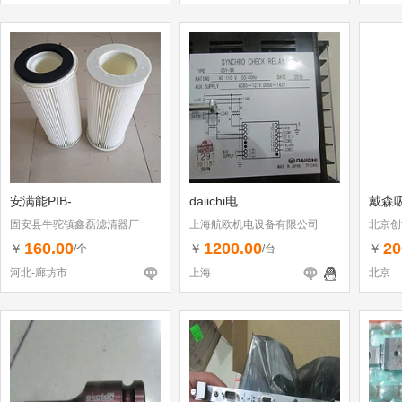
安满能PIB-
daiichi电
戴森
固安县牛驼镇鑫磊滤清器厂
上海航欧机电设备有限公司
北京创
160.00
1200.00
20
￥
￥
￥
/个
/台
河北-廊坊市
上海
北京