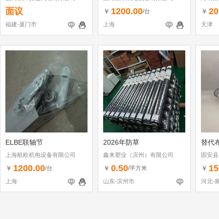
司
面议
1200.00
20
￥
￥
/台
福建-厦门市
上海
天津
ELBE联轴节
2026年防草
替代布
上海航欧机电设备有限公司
鑫来塑业（滨州）有限公司
固安县
1200.00
0.50
15
￥
￥
￥
/台
/平方米
上海
山东-滨州市
河北-