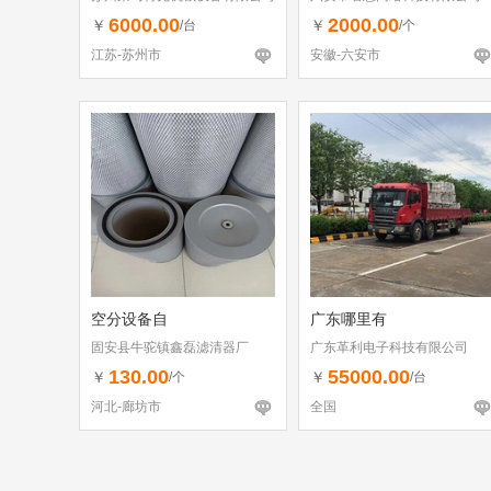
6000.00
2000.00
￥
￥
/台
/个
江苏-苏州市
安徽-六安市
空分设备自
广东哪里有
固安县牛驼镇鑫磊滤清器厂
广东革利电子科技有限公司
130.00
55000.00
￥
￥
/个
/台
河北-廊坊市
全国