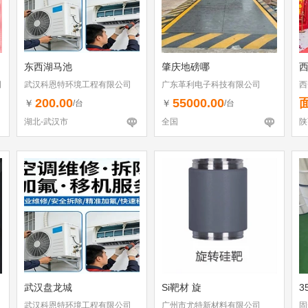
东西湖马池
肇庆地磅哪
西
司
武汉科恩特环境工程有限公司
广东革利电子科技有限公司
西
200.00
55000.00
￥
￥
/台
/台
湖北-武汉市
全国
陕
武汉盘龙城
Si靶材 旋
3
武汉科恩特环境工程有限公司
广州市尤特新材料有限公司
固