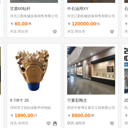
甘肃60钻杆
中石油用XY
石
河北江勘机械设备销售有限公司
河北江勘机械设备销售有限公司
河
60.00
120000.00
￥
￥
/米
/台
河北-邢台市
河北-邢台市
河
9 7/8寸 25
宁夏彩陶文
河间市江锐钻采配件经销处
西安中泰博文展示工程有限公司
武
1990.00
8900.00
￥
￥
/只
/米
河北-沧州市
陕西-咸阳市
湖