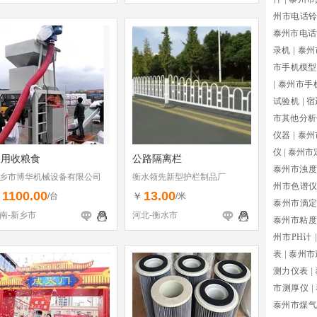
州市电话
泰州市电话
录机
|
泰州
市手机模型
|
泰州市手
试验机
|
宿
市其他分析
仪器
|
泰州
仪
|
泰州市
家用收粮食
公路隔离栏
泰州市浊度
乡市博华机械设备有限公司
衡水领先新型护栏制品厂
州市色谱
1100.00
13.00
￥
￥
/台
/米
泰州市滴
南-新乡市
河北-衡水市
泰州市粘度
州市PH计
|
表
|
泰州市
测力仪表
|
市测厚仪
|
泰州市煤气