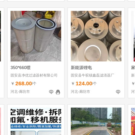
350*660喷
新能源锂电
固安县净优过滤器材有限公司
固安县牛驼镇鑫磊滤清器厂
新
268.00
124.00
￥
￥
/个
/个
河北-廊坊市
河北-廊坊市
河