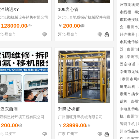
州市跳线架
油钻进XY
108岩心管
市线槽
|
泰
北江勘机械设备销售有限公司
河北汇泰地质探矿机械配件有限
市其他接续
公司
128000.00
200.00
￥
￥
/台
/套
盒
|
泰州市
北-邢台市
河北-邢台市
纤连接器
|
市其他传输
器
|
泰州市
器
|
泰州市
固定电话
|
泰州市无线
|
泰州市网
屏电话机
|
泰州市插卡
话机
|
泰州
武汉东西湖
升降货梯佰
来电显示电
机
|
泰州市
汉科恩特环境工程有限公司
广州佰旺升降机械有限公司
智能手机
|
200.00
23999.00
￥
￥
/台
/台
州市饰品保
北-武汉市
广东-广州市
件
|
泰州市