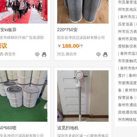
市流量变送
州市其他压
|
泰州市压
压变送器
|
安kt板异
220*750安
州市压力
安市碑林区仟禧广告装潢部
固安县净优过滤器材有限公司
泰州市其他
面议
188.00
￥
/个
度校验仪表
|
泰州市温
西-西安市
河北-廊坊市
市非接触式
|
泰州市热
度计
|
泰州
市玻璃温度
备
|
泰州市
报警设备
|
泰州市通信
其他通信线
州市网络线
50*660喷
追觅扫地机
安县净优过滤器材有限公司
深圳市龙岗区诚一心家电维修店