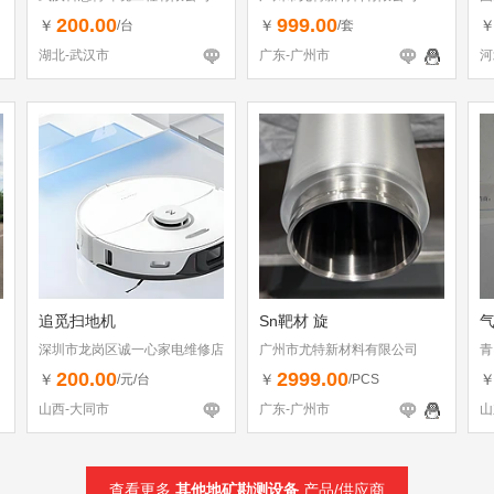
200.00
999.00
￥
￥
/台
/套
湖北-武汉市
广东-广州市
河
追觅扫地机
Sn靶材 旋
深圳市龙岗区诚一心家电维修店
广州市尤特新材料有限公司
青
（个体工商户）
200.00
2999.00
￥
￥
/元/台
/PCS
山西-大同市
广东-广州市
山
查看更多
其他地矿勘测设备
产品/供应商