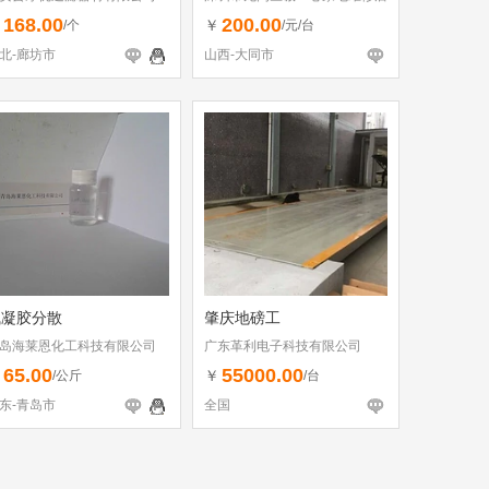
（个体工商户）
168.00
200.00
￥
￥
/个
/元/台
北-廊坊市
山西-大同市
气凝胶分散
肇庆地磅工
岛海莱恩化工科技有限公司
广东革利电子科技有限公司
65.00
55000.00
￥
￥
/公斤
/台
东-青岛市
全国