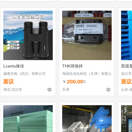
Lcantu徕佳
THK球保持
双面
威睿光电（武汉）有限公司
海纳自动化科技（天津）有限公
临沂市
司
面议
200.00
面议
￥
/1
湖北-武汉市
天津
山东-