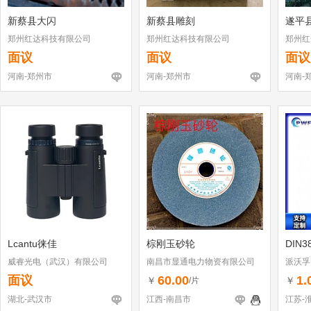
新蔡县大闪
新蔡县雕刻
遂平
郑州红达科技有限公司
郑州红达科技有限公司
郑州红
面议
面议
面议
河南-郑州市
河南-郑州市
河南-
Lcantu徕佳
棕刚玉砂轮
DIN3
威睿光电（武汉）有限公司
南昌市显通电力物资有限公司
派沃孚
面议
60.00
1.
￥
￥
/片
湖北-武汉市
江西-南昌市
江苏-