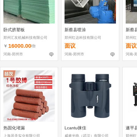
卧式挤塑板
新蔡县喷涂
新蔡
郑州汇友机械科技有限公司
郑州红达科技有限公司
郑州红
16000.00
面议
面议
￥
/台
河南-郑州市
河南-郑州市
河南-
热固化堵漏
Lcantu徕佳
遂平
上海居圣实业有限公司
威睿光电（武汉）有限公司
郑州红