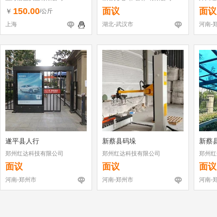
150.00
面议
面议
￥
/公斤
上海
湖北-武汉市
河南-
遂平县人行
新蔡县码垛
新蔡
郑州红达科技有限公司
郑州红达科技有限公司
郑州红
面议
面议
面议
河南-郑州市
河南-郑州市
河南-