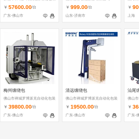
设备厂
57600.00
999.00
90
￥
￥
￥
/台
/台
广东-佛山市
山东-济南市
上海
梅州缠绕包
清远缠绕包
汕尾
佛山市禅城罗博派克自动化包装
佛山市禅城罗博派克自动化包装
佛山市
设备厂
设备厂
设备厂
39800.00
19500.00
36
￥
￥
￥
/台
/台
广东-佛山市
广东-佛山市
广东-