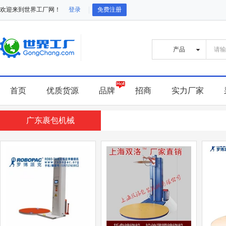
欢迎来到世界工厂网！
登录
免费注册
首页
优质货源
品牌
招商
实力厂家
广东裹包机械