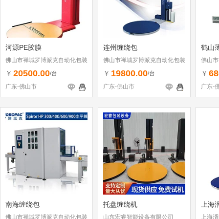
河源PE胶膜
连州缠绕包
鹤山
佛山市禅城罗博派克自动化包装
佛山市禅城罗博派克自动化包装
佛山市
设备厂
设备厂
设备厂
20500.00
19800.00
68
￥
￥
￥
/台
/台
广东-佛山市
广东-佛山市
广东-
南海缠绕包
托盘缠绕机
上海
佛山市禅城罗博派克自动化包装
山东宏睿智能设备有限公司
上海湑