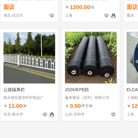
面议
1200.00
面议
￥
/台
湖北-武汉市
上海
重庆
公路隔离栏
2026年PE防
ELC
衡水领先新型护栏制品厂
鑫来塑业（滨州）有限公司
上海航
13.00
0.50
12
￥
￥
￥
/米
/平方米
河北-衡水市
山东-滨州市
上海