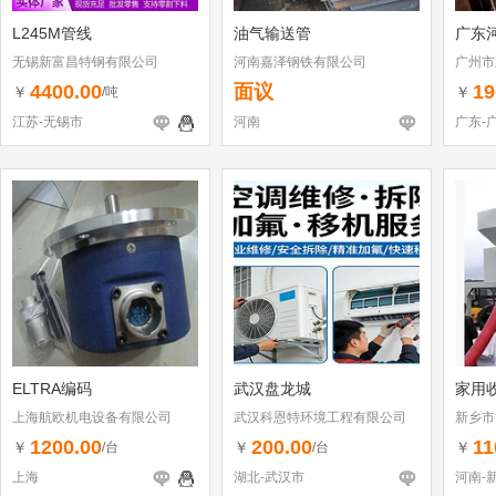
L245M管线
油气输送管
广东
无锡新富昌特钢有限公司
河南嘉泽钢铁有限公司
广州市
司
4400.00
面议
19
￥
￥
/吨
江苏-无锡市
河南
广东-
ELTRA编码
武汉盘龙城
家用
上海航欧机电设备有限公司
武汉科恩特环境工程有限公司
新乡市
1200.00
200.00
11
￥
￥
￥
/台
/台
上海
湖北-武汉市
河南-