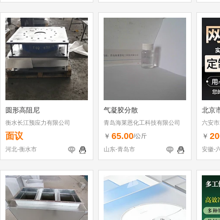
圆形高阻尼
气凝胶分散
北京
衡水长江预应力有限公司
青岛海莱恩化工科技有限公司
六安市
面议
65.00
20
￥
￥
/公斤
河北-衡水市
山东-青岛市
安徽-