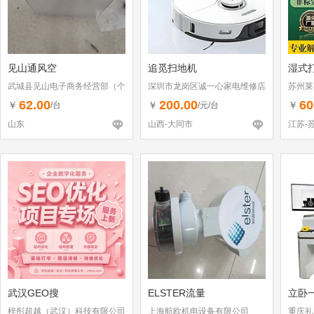
见山通风空
追觅扫地机
湿式
武城县见山电子商务经营部（个
深圳市龙岗区诚一心家电维修店
苏州莱
体工商户）
（个体工商户）
62.00
200.00
60
￥
￥
￥
/台
/元/台
山东
山西-大同市
江苏-
武汉GEO搜
ELSTER流量
立卧
梓彤超越（武汉）科技有限公司
上海航欧机电设备有限公司
重庆礼