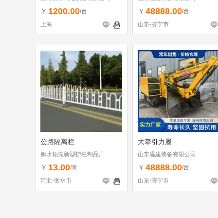
1200.00
48888.00
￥
￥
/台
/台
上海
山东-济宁市
公路隔离栏
大牵引力履
衡水领先新型护栏制品厂
山东温建装备有限公司
13.00
48888.00
￥
￥
/米
/台
河北-衡水市
山东-济宁市