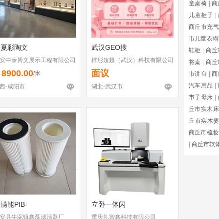
童桌椅
|
商
儿童柜子
|
商丘市充气
市儿童衣帽
宁夏彩陶文
武汉GEO搜
鞋柜
|
商丘
安中泰博文展示工程有限公司
梓彤超越（武汉）科技有限公司
将桌
|
商丘
8900.00
面议
￥
/米
市讲台
|
商
汽车用品
|
西-咸阳市
湖北-武汉市
市子母床
|
丘市实木床
丘市实木
商丘市梳妆
|
商丘市软
满能PIB-
立卧一体闪
安县牛驼镇鑫磊滤清器厂
重庆礼智鑫科技有限公司