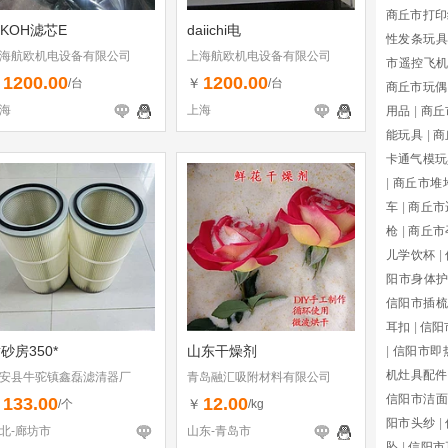
商丘市打印
IKOH滤芯E
daiichi电
性发条玩具
海航欧机电设备有限公司
上海航欧机电设备有限公司
市遥控飞
1200.00
1200.00
￥
￥
/台
/台
商丘市玩偶
海
上海
用品
|
商丘
能玩具
|
商
卡通气模玩
|
商丘市堆
车
|
商丘市
枪
|
商丘市
儿学饮杯
|
阳市身体
信阳市插梳
耳扣
|
信阳
砂房350*
山东干燥剂
|
信阳市即
机灶具配件
安县牛驼镇鑫磊滤清器厂
青岛融汇吸附材料有限公司
信阳市洁面
133.00
12.00
￥
￥
/个
/kg
阳市头纱
|
北-廊坊市
山东-青岛市
坠
|
信阳市