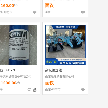
160.00
面议
￥
/个
北-廊坊市
重庆
国EFDYN
刮板输送履
海航欧机电设备有限公司
山东温建装备有限公司
1200.00
面议
￥
/台
海
山东-济宁市