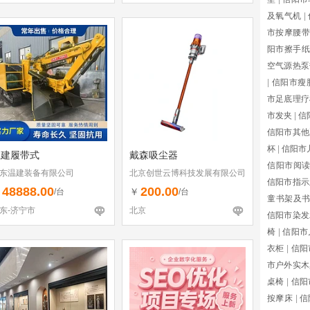
及氧气机
|
市按摩腰带
阳市擦手纸
空气源热泵
|
信阳市瘦
市足底理疗
市发夹
|
信
信阳市其他
杯
|
信阳市
温建履带式
戴森吸尘器
信阳市阅
东温建装备有限公司
北京创世云博科技发展有限公司
信阳市指示
48888.00
200.00
￥
￥
/台
/台
童书架及
东-济宁市
北京
信阳市染发
椅
|
信阳市
衣柜
|
信阳
市户外实木
桌椅
|
信阳
按摩床
|
信