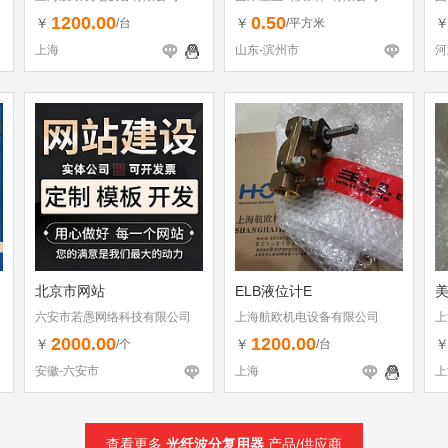
1200.00
0.50
￥
￥
/台
/平方米
上海
山东-滨州市
河
北京市网站
ELB液位计E
美
六安市若愚网络科技有限公司
上海航欧机电设备有限公司
上
2000.00
1200.00
￥
￥
/个
/台
安徽-六安市
上海
上
查看更多
光纤波分复用器
产品/供应商