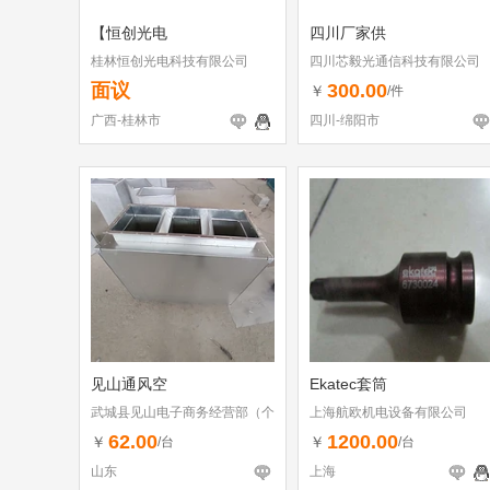
【恒创光电
四川厂家供
桂林恒创光电科技有限公司
四川芯毅光通信科技有限公司
面议
300.00
￥
/件
广西-桂林市
四川-绵阳市
见山通风空
Ekatec套筒
武城县见山电子商务经营部（个
上海航欧机电设备有限公司
体工商户）
62.00
1200.00
￥
￥
/台
/台
山东
上海