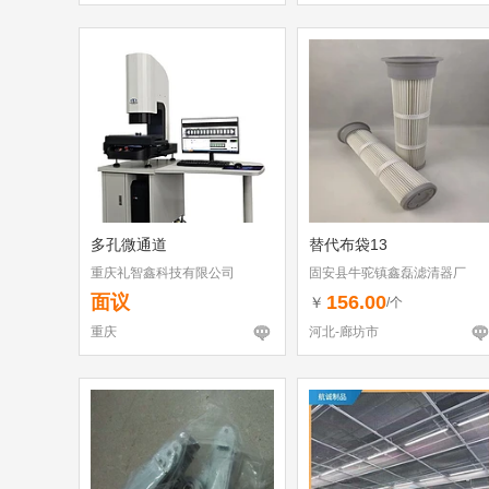
多孔微通道
替代布袋13
重庆礼智鑫科技有限公司
固安县牛驼镇鑫磊滤清器厂
面议
156.00
￥
/个
重庆
河北-廊坊市