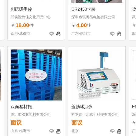
刺绣暖手袋
CR2450卡装
武侯区怡佳文化用品中心
深圳市琪粤能电池有限公司
武
18.00
4.00
￥
￥
/件
/卡
四川-成都市
广东-深圳市
四
双面塑料托
盖勃冰点仪
E
临沂市双龙塑料有限公司
哈罗德（北京）科技有限公司
深
面议
面议
山东-临沂市
北京
广