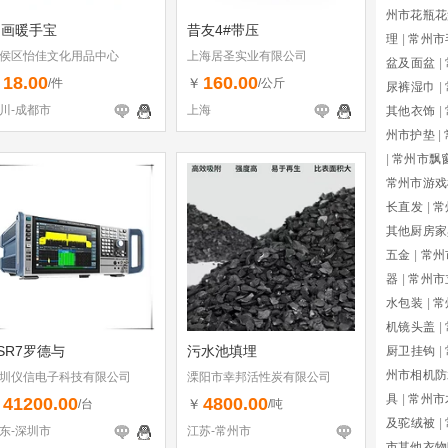
州市花瓶花
烫画暖手宝
昔友4#带压
理
|
常州市
侯区怡佳文化用品中心
上海居圣实业有限公司
盆及面盆
|
18.00
160.00
￥
￥
/件
/公斤
尿裤湿巾
|
川-成都市
上海
其他衣饰
|
州市护垫
|
|
常州市飘
常州市游戏
长直发
|
常
其他厨房家
五金
|
常州
器
|
常州市
水包装
|
常
机镜头盖
|
SR7罗德与
污水池填埋
厨卫挂钩
|
州市相机防
圳仪信电子科技有限公司
溧阳市幸邦活性炭有限公司
具
|
常州市
41200.00
4800.00
￥
￥
/台
/吨
及驼绒被
|
东-深圳市
江苏-常州市
市其他衣物