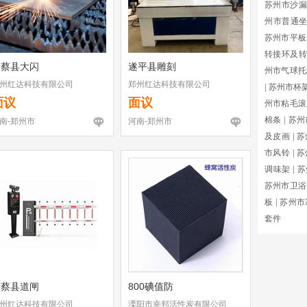
苏州市沙漏
州市普通
苏州市平板
转接环及转
新蔡县大闪
遂平县雕刻
州市气球托
州红达科技有限公司
郑州红达科技有限公司
|
苏州市杯
面议
面议
州市粘毛滚
棉条
|
苏州
南-郑州市
河南-郑州市
及皮画
|
苏
市风铃
|
苏
调味架
|
苏
苏州市卫浴
板
|
苏州市
套件
新蔡县道闸
800碘值防
州红达科技有限公司
溧阳市幸邦活性炭有限公司