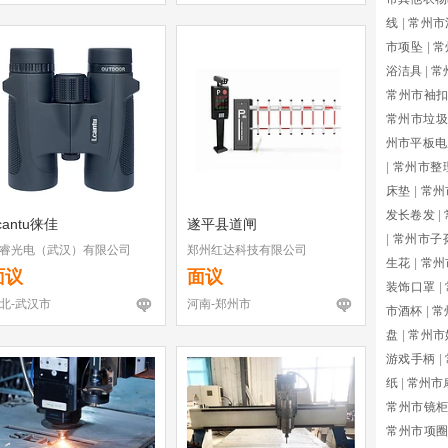
线
|
常州市
市项坠
|
常
浴洁具
|
常
常州市袖
常州市垃圾
州市平板电
|
常州市整
床垫
|
常州
发长卷发
|
cantu徕佳
遂平县道闸
|
常州市子
睿光电（武汉）有限公司
郑州红达科技有限公司
生花
|
常州
面议
面议
装饰口罩
|
北-武汉市
河南-郑州市
市酒杯
|
常
盘
|
常州市
游戏手柄
|
纸
|
常州市
常州市镜
常州市项