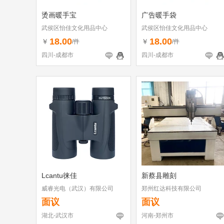
烫画暖手宝
广告暖手袋
武侯区怡佳文化用品中心
武侯区怡佳文化用品中心
18.00
18.00
￥
￥
/件
/件
四川-成都市
四川-成都市
Lcantu徕佳
新蔡县雕刻
威睿光电（武汉）有限公司
郑州红达科技有限公司
面议
面议
湖北-武汉市
河南-郑州市