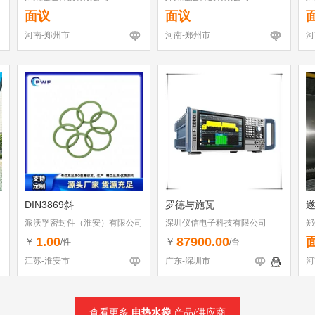
面议
面议
河南-郑州市
河南-郑州市
河
DIN3869斜
罗德与施瓦
派沃孚密封件（淮安）有限公司
深圳仪信电子科技有限公司
郑
1.00
87900.00
￥
￥
/件
/台
江苏-淮安市
广东-深圳市
河
查看更多
电热水袋
产品/供应商