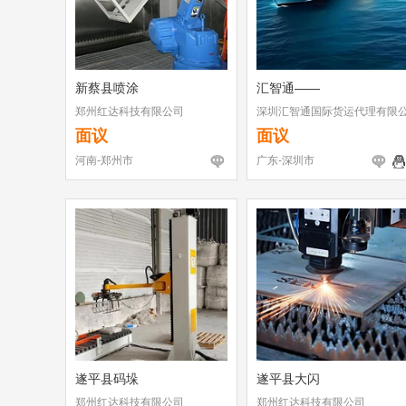
新蔡县喷涂
汇智通——
郑州红达科技有限公司
深圳汇智通国际货运代理有限
司
面议
面议
河南-郑州市
广东-深圳市
遂平县码垛
遂平县大闪
郑州红达科技有限公司
郑州红达科技有限公司