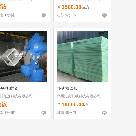
面议
3500.00
￥
/立方
南-郑州市
江苏-常州市
遂平县喷涂
卧式挤塑板
州红达科技有限公司
郑州汇友机械科技有限公司
面议
16000.00
￥
/台
南-郑州市
河南-郑州市