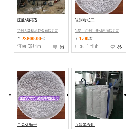
硫酸镁闪蒸
硅酮母粒二
郑州志乾机械设备有限公司
佳诺（广州）新材料有限公司
23800.00
1.00
￥
￥
/台
/33
河南-郑州市
广东-广州市
二氧化硅母
白炭黑专用