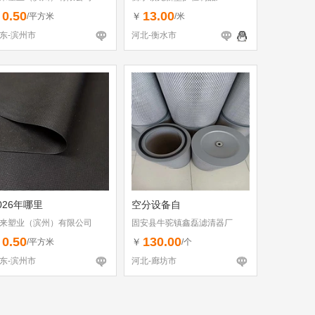
0.50
13.00
￥
￥
/平方米
/米
东-滨州市
河北-衡水市
026年哪里
空分设备自
来塑业（滨州）有限公司
固安县牛驼镇鑫磊滤清器厂
0.50
130.00
￥
￥
/平方米
/个
东-滨州市
河北-廊坊市