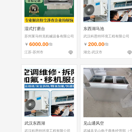
湿式打磨台
东西湖马池
苏州莱马特克机械设备有限公司
武汉科恩特环境工程有限公司
6000.00
200.00
￥
￥
/台
/台
江苏-苏州市
湖北-武汉市
武汉东西湖
见山通风空
武汉科恩特环境工程有限公司
武城县见山电子商务经营部（