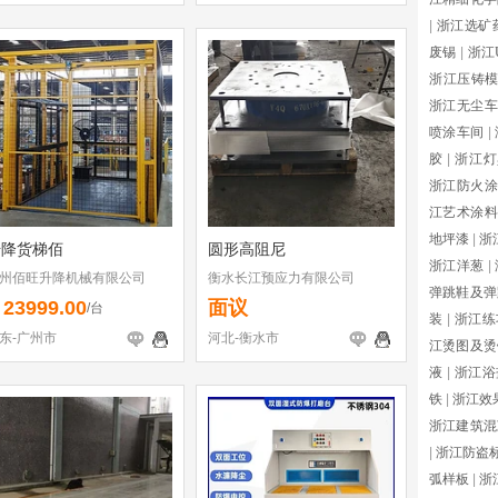
|
浙江选矿
废锡
|
浙江
浙江压铸
浙江无尘车
喷涂车间
|
胶
|
浙江灯
浙江防火涂
江艺术涂料
地坪漆
|
浙
升降货梯佰
圆形高阻尼
浙江洋葱
|
州佰旺升降机械有限公司
衡水长江预应力有限公司
弹跳鞋及弹
23999.00
面议
￥
/台
装
|
浙江练
东-广州市
河北-衡水市
江烫图及烫
液
|
浙江浴
铁
|
浙江效
浙江建筑混
|
浙江防盗
弧样板
|
浙