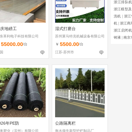
浙江排队
浙江模型及
洗机
|
浙江
机
|
浙江商
肇庆地磅工
湿式打磨台
浙江启闭机
东革利电子科技有限公司
苏州莱马特克机械设备有限公司
铸液
|
南京
55000.00
5500.00
￥
￥
/台
/台
国
江苏-苏州市
026年PE防
公路隔离栏
来塑业（滨州）有限公司
衡水领先新型护栏制品厂