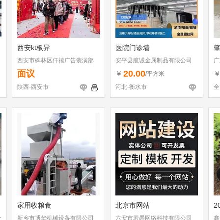
西安kt板异
医院门诊墙
西安市碑林区仟禧广告装潢部
安平县航诚金属制品有限公司
广
面议
20.00
￥
/平方米
陕西-西安市
河北-衡水市
全
家用收粮食
北京市网站
2
个
新乡市博华机械设备有限公司
六安市若愚网络科技有限公司
鑫