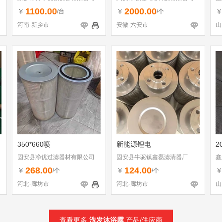
1100.00
2000.00
￥
￥
/台
/个
河南-新乡市
安徽-六安市
山
350*660喷
新能源锂电
2
固安县净优过滤器材有限公司
固安县牛驼镇鑫磊滤清器厂
鑫
268.00
124.00
￥
￥
/个
/个
河北-廊坊市
河北-廊坊市
山
查看更多
洗发沐浴露
产品/供应商