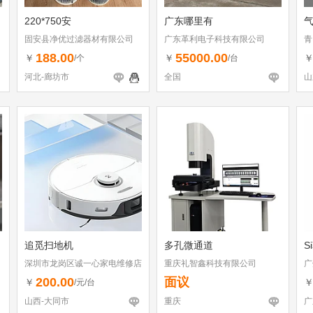
220*750安
广东哪里有
固安县净优过滤器材有限公司
广东革利电子科技有限公司
青
188.00
55000.00
￥
￥
/个
/台
河北-廊坊市
全国
山
追觅扫地机
多孔微通道
S
深圳市龙岗区诚一心家电维修店
重庆礼智鑫科技有限公司
广
（个体工商户）
200.00
面议
￥
/元/台
山西-大同市
重庆
广