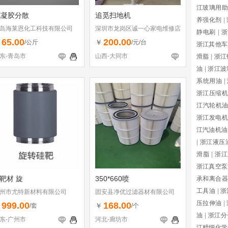
江玻璃用助
气凝胶分散
追觅扫地机
养强化剂
|
岛海莱恩化工科技有限公司
深圳市龙岗区诚一心家电维修店
静电刷
|
浙
（个体工商户）
65.00
200.00
￥
￥
/公斤
/元/台
浙江其他车
东-青岛市
山西-大同市
滑脂
|
浙江
油
|
浙江波
系统用油
|
浙江压缩机
江汽轮机
浙江发电机
江汽油机油
|
浙江液压
滑脂
|
浙江
浙江真空泵
i靶材 旋
350*660喷
承和离合器
工具油
|
浙
州市尤特新材料有限公司
固安县净优过滤器材有限公司
压拉伸油
|
999.00
168.00
￥
￥
/套
/个
油
|
浙江分
东-广州市
河北-廊坊市
江精细化学