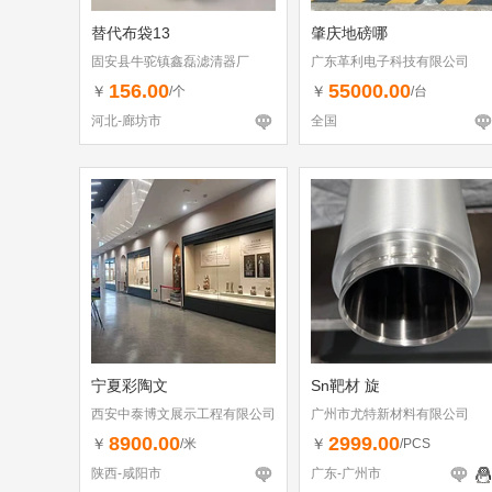
替代布袋13
肇庆地磅哪
固安县牛驼镇鑫磊滤清器厂
广东革利电子科技有限公司
156.00
55000.00
￥
￥
/个
/台
河北-廊坊市
全国
宁夏彩陶文
Sn靶材 旋
西安中泰博文展示工程有限公司
广州市尤特新材料有限公司
8900.00
2999.00
￥
￥
/米
/PCS
陕西-咸阳市
广东-广州市