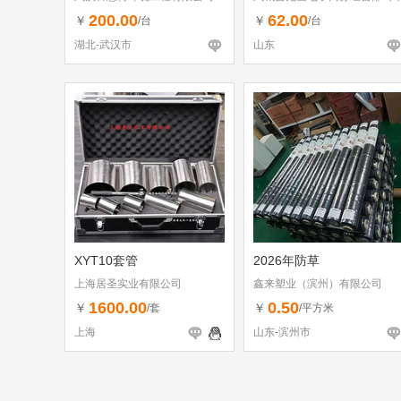
体工商户）
200.00
62.00
￥
￥
/台
/台
湖北-武汉市
山东
XYT10套管
2026年防草
上海居圣实业有限公司
鑫来塑业（滨州）有限公司
1600.00
0.50
￥
￥
/套
/平方米
上海
山东-滨州市