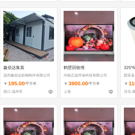
鑫佰达集装
鹤壁回收维
325*
温州鑫佰达彩钢构件有限公司
河南正焱环保科技有限公司
固安县
195.00
3900.00
11
￥
￥
￥
/平方米
/平方米
浙江-温州市
上海
河北-