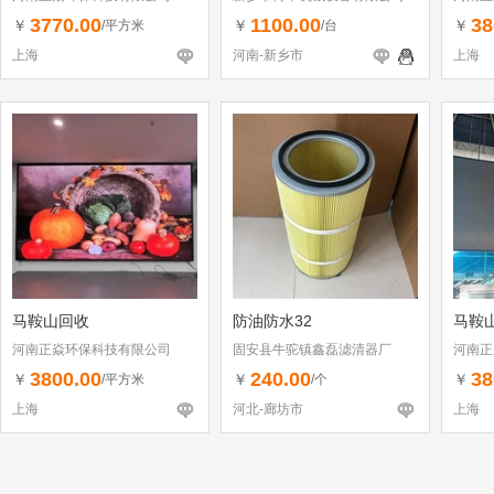
3770.00
1100.00
38
￥
￥
￥
/平方米
/台
上海
河南-新乡市
上海
马鞍山回收
防油防水32
马鞍山
河南正焱环保科技有限公司
固安县牛驼镇鑫磊滤清器厂
河南正
3800.00
240.00
38
￥
￥
￥
/平方米
/个
上海
河北-廊坊市
上海