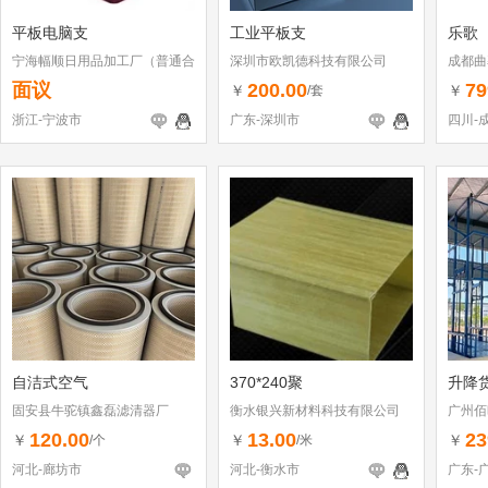
平板电脑支
工业平板支
乐歌（
宁海幅顺日用品加工厂（普通合
深圳市欧凯德科技有限公司
成都曲
伙）
面议
200.00
79
￥
￥
/套
浙江-宁波市
广东-深圳市
四川-
自洁式空气
370*240聚
升降
固安县牛驼镇鑫磊滤清器厂
衡水银兴新材料科技有限公司
广州佰
120.00
13.00
23
￥
￥
￥
/个
/米
河北-廊坊市
河北-衡水市
广东-