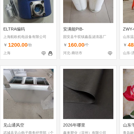
ELTRA编码
安满能PIB-
ZWY-
上海航欧机电设备有限公司
固安县牛驼镇鑫磊滤清器厂
山东温
1200.00
160.00
48
￥
￥
￥
/台
/个
上海
河北-廊坊市
山东-
见山通风空
2026年哪里
山东
武城县见山电子商务经营部（个
鑫来塑业（滨州）有限公司
青岛融