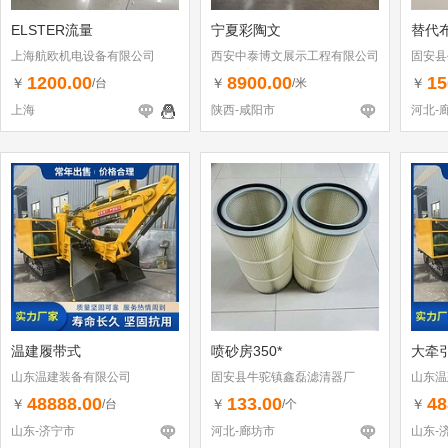
ELSTER流量
宁夏彩陶文
替代布
上海航欧机电设备有限公司
西安中泰博文展示工程有限公司
固安县
1200.00
8900.00
15
￥
￥
￥
/台
/米
上海
陕西-咸阳市
河北-
温建履带式
喷砂房350*
大牵
山东温建装备有限公司
固安县牛驼镇鑫磊滤清器厂
山东温
48888.00
133.00
48
￥
￥
￥
/台
/个
山东-济宁市
河北-廊坊市
山东-