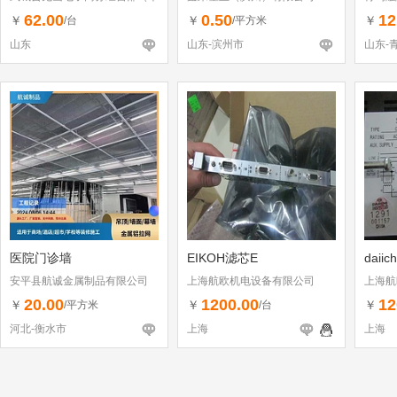
体工商户）
62.00
0.50
12
￥
￥
￥
/台
/平方米
山东
山东-滨州市
山东-
医院门诊墙
EIKOH滤芯E
daiic
安平县航诚金属制品有限公司
上海航欧机电设备有限公司
上海航
20.00
1200.00
12
￥
￥
￥
/平方米
/台
河北-衡水市
上海
上海