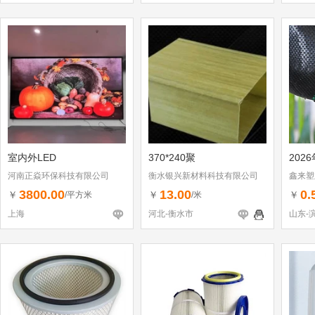
室内外LED
370*240聚
202
河南正焱环保科技有限公司
衡水银兴新材料科技有限公司
鑫来塑
3800.00
13.00
0.
￥
￥
￥
/平方米
/米
上海
河北-衡水市
山东-