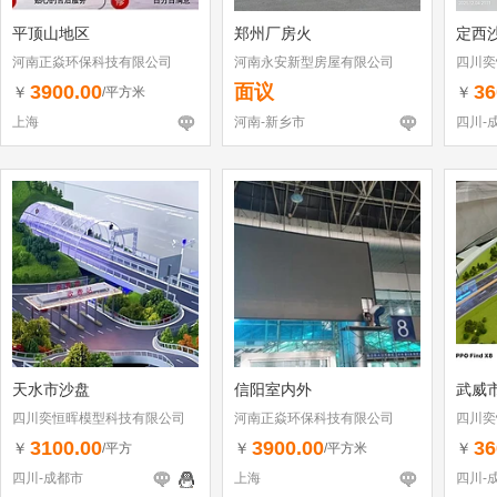
平顶山地区
郑州厂房火
定西
河南正焱环保科技有限公司
河南永安新型房屋有限公司
四川奕
3900.00
面议
36
￥
￥
/平方米
上海
河南-新乡市
四川-
天水市沙盘
信阳室内外
武威
四川奕恒晖模型科技有限公司
河南正焱环保科技有限公司
四川奕
3100.00
3900.00
36
￥
￥
￥
/平方
/平方米
四川-成都市
上海
四川-