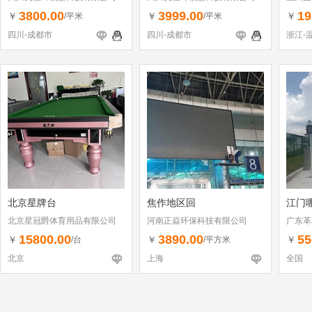
3800.00
3999.00
19
￥
￥
￥
/平米
/平米
四川-成都市
四川-成都市
浙江-
北京星牌台
焦作地区回
江门
北京星冠爵体育用品有限公司
河南正焱环保科技有限公司
广东革
15800.00
3890.00
55
￥
￥
￥
/台
/平方米
北京
上海
全国