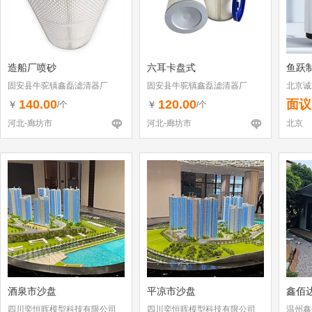
造船厂喷砂
六耳卡盘式
鱼跃
固安县牛驼镇鑫磊滤清器厂
固安县牛驼镇鑫磊滤清器厂
北京诚
140.00
120.00
面议
￥
￥
/个
/个
河北-廊坊市
河北-廊坊市
北京
酒泉市沙盘
平凉市沙盘
鑫佰
四川奕恒晖模型科技有限公司
四川奕恒晖模型科技有限公司
温州鑫