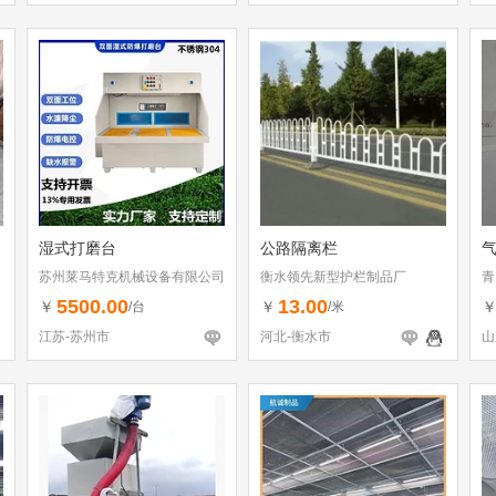
湿式打磨台
公路隔离栏
苏州莱马特克机械设备有限公司
衡水领先新型护栏制品厂
青
5500.00
13.00
￥
￥
/台
/米
江苏-苏州市
河北-衡水市
山