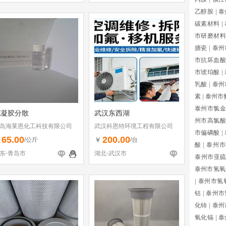
乙醇胺
|
泰
碳素材料
|
市研磨材料
搪瓷
|
泰州
市抗坏血酸
市琥珀酸
|
乳酸
|
泰州
素
|
泰州市
泰州市氯金
气凝胶分散
武汉东西湖
州市高氯酸
岛海莱恩化工科技有限公司
武汉科恩特环境工程有限公司
市偏磷酸
|
65.00
200.00
￥
￥
/公斤
/台
酸
|
泰州市
东-青岛市
湖北-武汉市
泰州市亚
泰州市氢氧
|
泰州市氢
钴
|
泰州市
化铈
|
泰州
氧化镉
|
泰