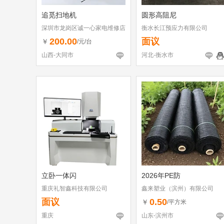
追觅扫地机
圆形高阻尼
深圳市龙岗区诚一心家电维修店
衡水长江预应力有限公司
（个体工商户）
200.00
面议
￥
/元/台
山西-大同市
河北-衡水市
立卧一体闪
2026年PE防
重庆礼智鑫科技有限公司
鑫来塑业（滨州）有限公司
面议
0.50
￥
/平方米
重庆
山东-滨州市