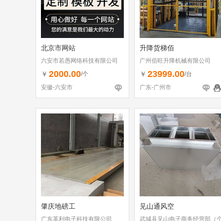
北京市网站
升降货梯佰
六安市若愚网络科技有限公司
广州佰旺升降机械有限公司
2000.00
23999.00
￥
￥
/个
/台
安徽-六安市
广东-广州市
肇庆地磅工
见山通风空
广东革利电子科技有限公司
武城县见山电子商务经营部（