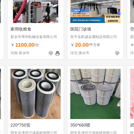
家用收粮食
医院门诊墙
新乡市博华机械设备有限公司
安平县航诚金属制品有限公司
固
1100.00
20.00
￥
￥
/台
/平方米
河南-新乡市
河北-衡水市
河
220*750安
350*660喷
武
个
固安县净优过滤器材有限公司
固安县净优过滤器材有限公司
梓