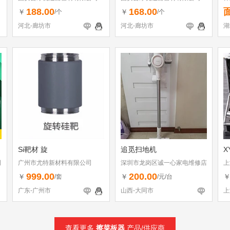
188.00
168.00
￥
￥
/个
/个
河北-廊坊市
河北-廊坊市
湖
Si靶材 旋
追觅扫地机
X
司
广州市尤特新材料有限公司
深圳市龙岗区诚一心家电维修店
上
（个体工商户）
999.00
200.00
￥
￥
/套
/元/台
广东-广州市
山西-大同市
上
查看更多
擦菜板器
产品/供应商