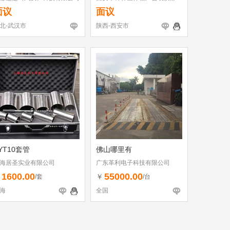
面议
面议
北-武汉市
陕西-西安市
YT10套管
佛山哪里有
海居圣实业有限公司
广东革利电子科技有限公司
1600.00
55000.00
￥
￥
/套
/台
海
全国