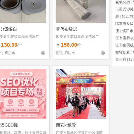
氢氧化镉
|
市男式沙滩
装
|
镇江市
嘴罩衣及吸
空分设备自
替代布袋13
服
|
镇江市
安县牛驼镇鑫磊滤清器厂
固安县牛驼镇鑫磊滤清器厂
江市童棉衣
130.00
156.00
￥
￥
/个
/个
江市童羽绒
童针织衫
|
北-廊坊市
河北-廊坊市
童衬衫
|
镇
汉GEO搜
西安kt板异
彤超越（武汉）科技有限公司
西安市碑林区仟禧广告装潢部