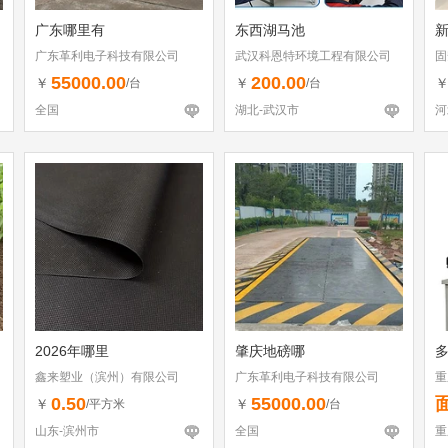
广东哪里有
东西湖马池
广东革利电子科技有限公司
武汉科恩特环境工程有限公司
固
55000.00
200.00
￥
￥
/台
/台
全国
湖北-武汉市
河
2026年哪里
肇庆地磅哪
鑫来塑业（滨州）有限公司
广东革利电子科技有限公司
重
0.50
55000.00
￥
￥
/平方米
/台
山东-滨州市
全国
重