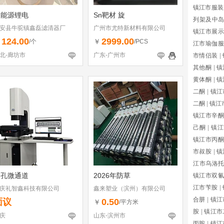
镇江市服装
新能源锂电
Sn靶材 旋
列架及中
安县牛驼镇鑫磊滤清器厂
广州市尤特新材料有限公司
镇江市展示
124.00
2999.00
￥
￥
/个
/PCS
江市瑜伽服
北-廊坊市
广东-广州市
市情侣装
|
其他酮
|
镇
黄体酮
|
镇
二酮
|
镇江
二酮
|
镇江
镇江市辛酮
己酮
|
镇江
镇江市丙酮
市叔胺
|
镇
江市乌洛
多孔微通道
2026年防草
镇江市双氰
江市苄胺
|
庆礼智鑫科技有限公司
鑫来塑业（滨州）有限公司
合肼
|
镇江
面议
0.50
￥
/平方米
胺
|
镇江市
庆
山东-滨州市
丙胺
|
镇江