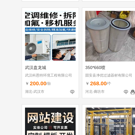
武汉盘龙城
350*660喷
武汉科恩特环境工程有限公司
固安县净优过滤器材有限公司
200.00
268.00
￥
￥
/台
/个
湖北-武汉市
河北-廊坊市