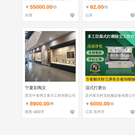
体工商户）
55000.00
62.00
￥
￥
/台
/台
全国
山东
宁夏彩陶文
湿式打磨台
西安中泰博文展示工程有限公司
苏州莱马特克机械设备有限公
8900.00
6000.00
￥
￥
/米
/台
陕西-咸阳市
江苏-苏州市