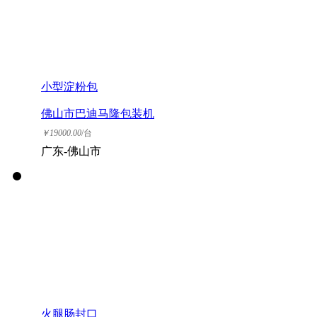
小型淀粉包
佛山市巴迪马隆包装机
械有限公司
￥
19000.00
/台
广东-佛山市
火腿肠封口