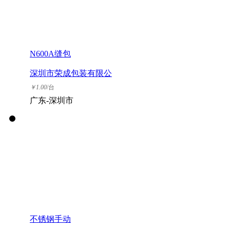
N600A缝包
深圳市荣成包装有限公
司
￥
1.00
/台
广东-深圳市
不锈钢手动