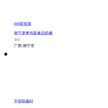
600双室真
南宁龙奥包装食品机械
有限公司
面议
广西-南宁市
手提防爆封