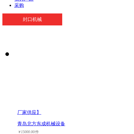
采购
封口机械
厂家供应】
青岛北方东成机械设备
有限公司
￥
15000.00
/件