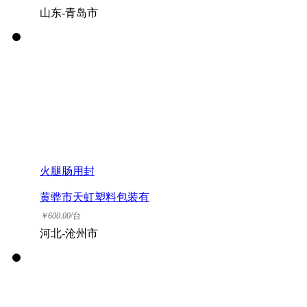
山东-青岛市
火腿肠用封
黄骅市天虹塑料包装有
限公司
￥
600.00
/台
河北-沧州市