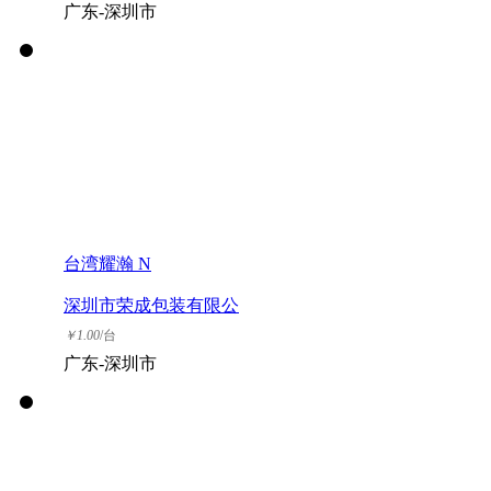
广东-深圳市
台湾耀瀚 N
深圳市荣成包装有限公
司
￥
1.00
/台
广东-深圳市