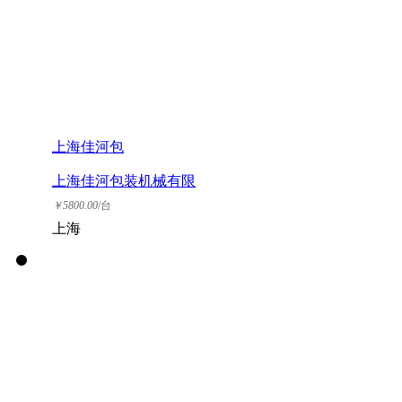
上海佳河包
上海佳河包装机械有限
公司
￥
5800.00
/台
上海