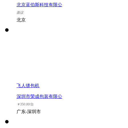
北京蓝伯斯科技有限公
司
面议
北京
飞人缝包机
深圳市荣成包装有限公
司
￥
350.00
/台
广东-深圳市