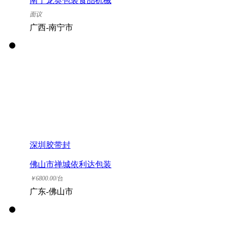
南宁龙奥包装食品机械
有限公司
面议
广西-南宁市
深圳胶带封
佛山市禅城依利达包装
器材有限公司
￥
6800.00
/台
广东-佛山市