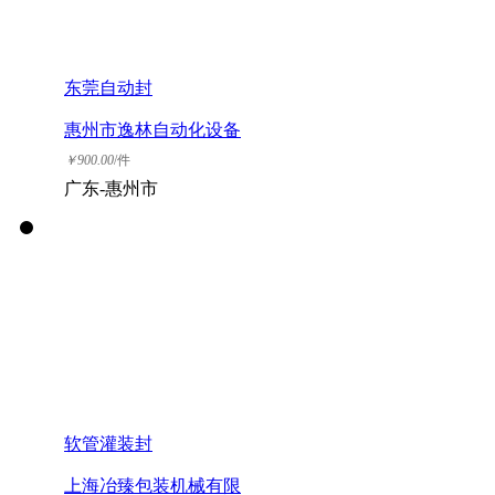
东莞自动封
惠州市逸林自动化设备
有限公司
￥
900.00
/件
广东-惠州市
软管灌装封
上海冶臻包装机械有限