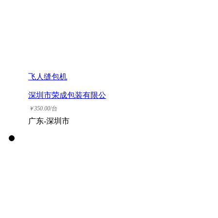
飞人缝包机
深圳市荣成包装有限公
司
￥
350.00
/台
广东-深圳市