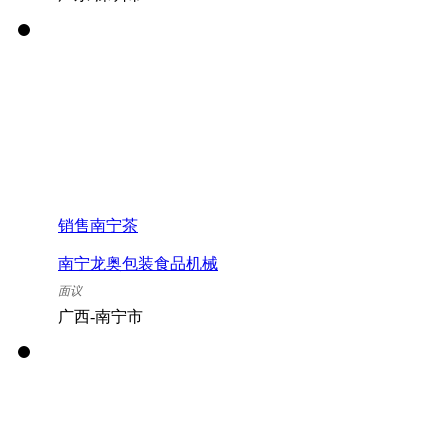
销售南宁茶
南宁龙奥包装食品机械
有限公司
面议
广西-南宁市