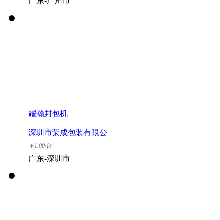
广东-广州市
耀瀚封包机
深圳市荣成包装有限公
司
￥
1.00
/台
广东-深圳市