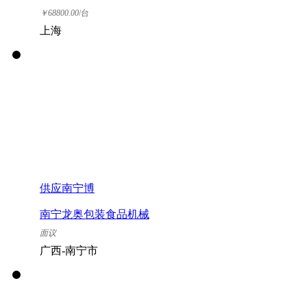
公司
￥
68800.00
/台
上海
供应南宁博
南宁龙奥包装食品机械
有限公司
面议
广西-南宁市