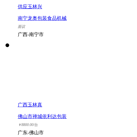
供应玉林兴
南宁龙奥包装食品机械
有限公司
面议
广西-南宁市
广西玉林真
佛山市禅城依利达包装
器材有限公司
￥
8800.00
/台
广东-佛山市