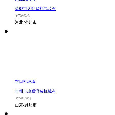
黄骅市天虹塑料包装有
限公司
￥
700.00
/台
河北-沧州市
封口机玻璃
青州市惠联灌装机械有
限公司
￥
3200.00
/个
山东-潍坊市