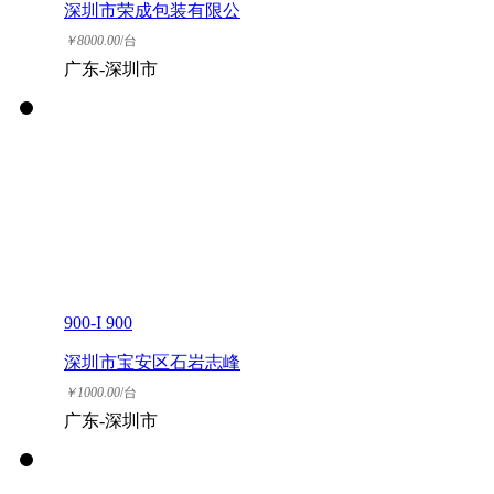
深圳市荣成包装有限公
司
￥
8000.00
/台
广东-深圳市
900-I 900
深圳市宝安区石岩志峰
五金电器商行
￥
1000.00
/台
广东-深圳市