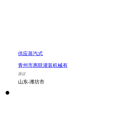
供应蒸汽式
青州市惠联灌装机械有
限公司
面议
山东-潍坊市