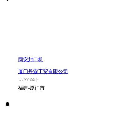
同安封口机
厦门丹霖工贸有限公司
￥
1000.00
/个
福建-厦门市