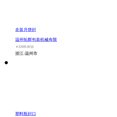
盒装月饼封
温州拓辉包装机械有限
公司
￥
32000.00
/台
浙江-温州市
塑料瓶封口