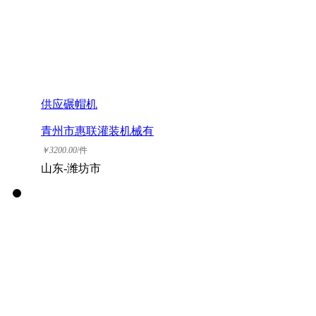
供应碾帽机
青州市惠联灌装机械有
限公司
￥
3200.00
/件
山东-潍坊市