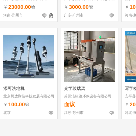
有限公司
23000.00
3000.00
10
￥
￥
￥
/台
/套
河南-郑州市
广东-广州市
河南-
添可洗地机
光学玻璃离
写字
北京腾达腾信科技发展有限公司
苏州洁绿达环保设备有限公司
安平县
100.00
面议
20
￥
￥
/台
北京
江苏-苏州市
河北-