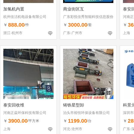
加氢机内置
商业街区互
泰安回
杭州佳洁机电设备有限公司
广东彩悦佳秀智能科技信息股份
河南正
有限公司
888.00
3000.00
36
￥
￥
￥
/件
/套
浙江-杭州市
广东-广州市
上海
泰安回收维
铸铁星型卸
科景
河南正焱环保科技有限公司
泊头市裕恒环保设备有限公司
深圳市
3900.00
1199.00
28
￥
￥
￥
/平方米
/台
上海
河北-沧州市
广东-