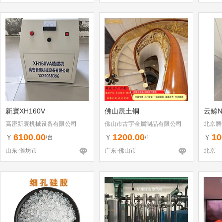
新寰XH160V
佛山辰土铜
云鲸N
高密新寰机械设备有限公司
佛山市古宇金属制品有限公司
北京腾
6100.00
1200.00
10
￥
￥
￥
/台
/1
山东-潍坊市
广东-佛山市
北京