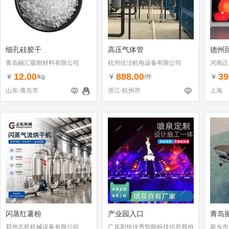
细孔硅胶干
高压气体管
德州
青岛融汇吸附材料有限公司
杭州佳洁机电设备有限公司
河南正
12.00
888.00
39
￥
￥
￥
/kg
/件
山东-青岛市
浙江-杭州市
上海
闪蒸红薯粉
产业园入口
青岛
郑州志乾机械设备有限公司
广东彩悦佳秀智能科技信息股份
新乡市