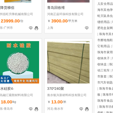
儿安全用品
升降货梯佰
青岛回收维
海市其他孕
州佰旺升降机械有限公司
河南正焱环保科技有限公司
蛀灭鼠杀虫
23999.00
3900.00
￥
￥
/台
/平方米
缝纫用品
|
东-广州市
上海
肥皂盒架网
|
珠海市其
市擦地拖鞋
它鞋用品
|
珠海市家用
收纳夹子
|
收纳盒
|
珠
动三轮车
|
市胀套
|
珠
市汽车钥匙
水硅胶4-
370*240聚
|
珠海市食
板
|
珠海市
岛融汇吸附材料有限公司
衡水银兴新材料科技有限公司
珠海市食品
18.00
13.00
￥
￥
/kg
/米
|
珠海市功
东-青岛市
河北-衡水市
母料
|
珠海