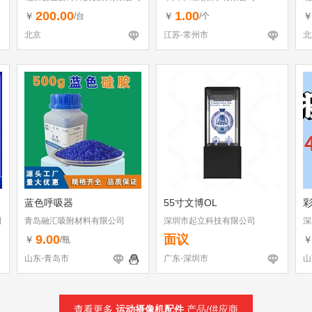
200.00
1.00
￥
￥
/台
/个
北京
江苏-常州市
北
蓝色呼吸器
55寸文博OL
司
青岛融汇吸附材料有限公司
深圳市起立科技有限公司
深
（
9.00
面议
￥
/瓶
山东-青岛市
广东-深圳市
山
查看更多
运动摄像机配件
产品/供应商