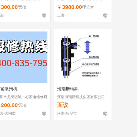
300.00
3980.00
￥
￥
/元/台
/平方米
京
上海
彩鲨吸污机
海瑞斯特殊
圳市龙岗区诚一心家电维修店
河南海瑞斯科技集团有限公司
个体工商户）
200.00
面议
￥
/元/台
西-大同市
河南-新乡市