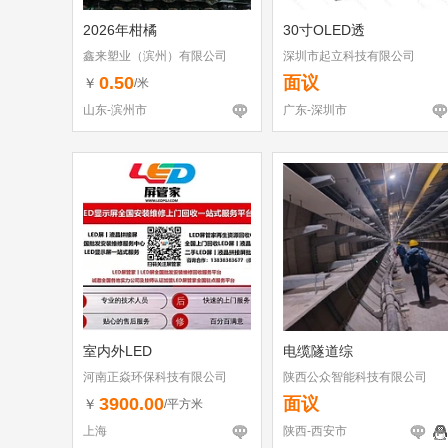
2026年柑橘
30寸OLED透
鑫来塑业（滨州）有限公司
深圳市起立科技有限公司
0.50
面议
￥
/米
山东-滨州市
广东-深圳市
室内外LED
电缆隧道综
河南正焱环保科技有限公司
陕西公众智能科技有限公司
3900.00
面议
￥
/平方米
上海
陕西-西安市