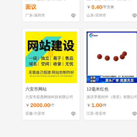
面议
0.40
￥
/平方米
广东-深圳市
山东-滨州市
六安市网站
12毫米红色
六安市若愚网络科技有限公司
派沃孚密封件（淮安）有限公
2000.00
1.00
￥
￥
/个
/件
安徽-六安市
江苏-淮安市