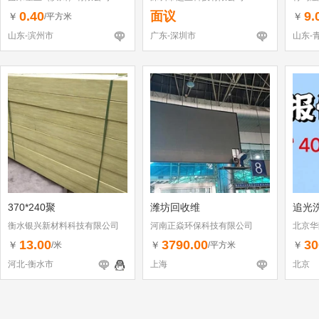
0.40
面议
9.
￥
￥
/平方米
山东-滨州市
广东-深圳市
山东-
370*240聚
潍坊回收维
追光
衡水银兴新材料科技有限公司
河南正焱环保科技有限公司
北京华
13.00
3790.00
30
￥
￥
￥
/米
/平方米
河北-衡水市
上海
北京