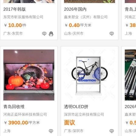
2017年韩版
2026年国内
青岛
东莞市昕辰服饰有限公司
鑫来塑业（滨州）有限公司
河南正
10.00
0.40
38
￥
￥
￥
/件
/平方米
广东-东莞市
山东-滨州市
上海
青岛回收维
透明OLED拼
202
河南正焱环保科技有限公司
深圳市起立科技有限公司
鑫来塑
3900.00
面议
0.
￥
￥
/平方米
上海
广东-深圳市
山东-