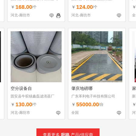
168.00
124.00
￥
￥
/个
/个
河北-廊坊市
河北-廊坊市
全
空分设备自
肇庆地磅哪
固安县牛驼镇鑫磊滤清器厂
广东革利电子科技有限公司
新
130.00
55000.00
￥
￥
/个
/台
河北-廊坊市
全国
河
查看更多
吡咯
产品/供应商