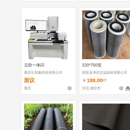
立卧一体闪
220*750安
重庆礼智鑫科技有限公司
固安县净优过滤器材有限公司
面议
188.00
￥
/个
重庆
河北-廊坊市