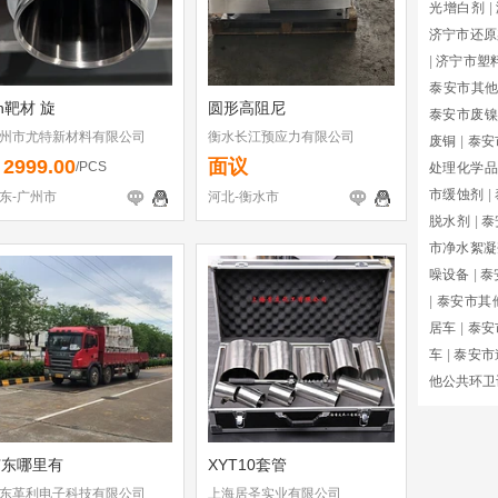
光增白剂
|
济宁市还原
|
济宁市塑
泰安市其
n靶材 旋
圆形高阻尼
泰安市废镍
州市尤特新材料有限公司
衡水长江预应力有限公司
废铜
|
泰安
2999.00
面议
￥
/PCS
处理化学品
市缓蚀剂
|
东-广州市
河北-衡水市
脱水剂
|
泰
市净水絮凝
噪设备
|
泰
|
泰安市其
居车
|
泰安
车
|
泰安市
他公共环卫
广东哪里有
XYT10套管
东革利电子科技有限公司
上海居圣实业有限公司