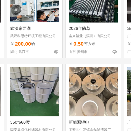
武汉东西湖
2026年防草
S
武汉科恩特环境工程有限公司
鑫来塑业（滨州）有限公司
广
200.00
0.50
￥
￥
/台
/平方米
湖北-武汉市
山东-滨州市
广
350*660喷
新能源锂电
固安县净优过滤器材有限公司
固安县牛驼镇鑫磊滤清器厂
广