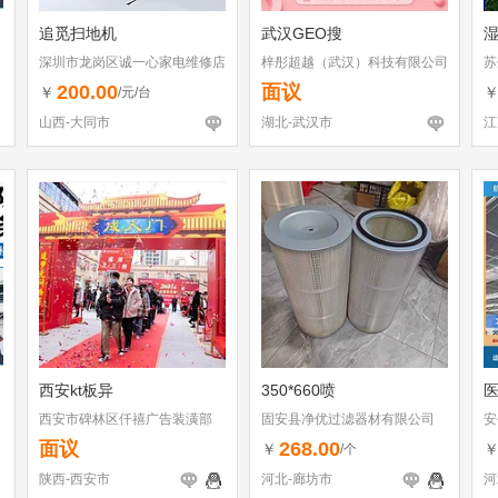
追觅扫地机
武汉GEO搜
深圳市龙岗区诚一心家电维修店
梓彤超越（武汉）科技有限公司
苏
（个体工商户）
200.00
面议
￥
/元/台
山西-大同市
湖北-武汉市
江
西安kt板异
350*660喷
西安市碑林区仟禧广告装潢部
固安县净优过滤器材有限公司
安
面议
268.00
￥
/个
陕西-西安市
河北-廊坊市
河