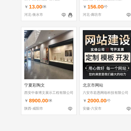
13.00
156.00
￥
￥
/米
/个
河北-衡水市
河北-廊坊市
宁夏彩陶文
北京市网站
西安中泰博文展示工程有限公司
六安市若愚网络科技有限公司
8900.00
2000.00
￥
￥
/米
/个
陕西-咸阳市
安徽-六安市