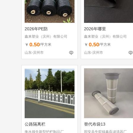
2026年PE防
2026年哪里
鑫来塑业（滨州）有限公司
鑫来塑业（滨州）有限公司
0.50
0.50
￥
￥
/平方米
/平方米
山东-滨州市
山东-滨州市
公路隔离栏
替代布袋13
衡水领先新型护栏制品厂
固安县牛驼镇鑫磊滤清器厂