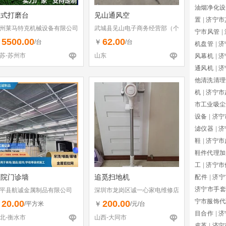
油烟净化设
湿式打磨台
见山通风空
置
|
济宁市
州莱马特克机械设备有限公司
武城县见山电子商务经营部（个
宁市风管
|
体工商户）
5500.00
62.00
￥
￥
/台
/台
机盘管
|
济
苏-苏州市
山东
风幕机
|
济
通风机
|
济
他清洗清理
机
|
济宁市
市工业吸尘
设备
|
济宁
滤仪器
|
济
鞋
|
济宁市
鞋件代理加
工
|
济宁市
医院门诊墙
追觅扫地机
配件
|
济宁
济宁市手套
平县航诚金属制品有限公司
深圳市龙岗区诚一心家电维修店
（个体工商户）
宁市服饰代
20.00
200.00
￥
￥
/平方米
/元/台
目合作
|
济
北-衡水市
山西-大同市
皮革
|
济宁