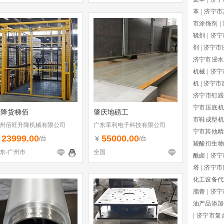
革
|
济宁市
市涂饰剂
|
鞣剂
|
济宁
剂
|
济宁市
济宁市浸水
机械
|
济宁
机
|
济宁市
济宁市钉跟
宁市压底机
升降货梯佰
肇庆地磅工
市鞋成型机
州佰旺升降机械有限公司
广东革利电子科技有限公司
宁市其他精
23999.00
55000.00
￥
￥
/台
/台
羧酸衍生物
东-广州市
全国
酰卤
|
济宁
塔
|
济宁市
化工设备代
脂膏
|
济宁
油产品添加
|
济宁市复