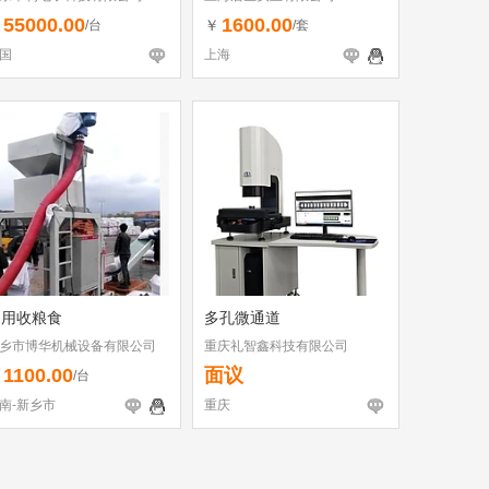
55000.00
1600.00
￥
￥
/台
/套
国
上海
家用收粮食
多孔微通道
乡市博华机械设备有限公司
重庆礼智鑫科技有限公司
1100.00
面议
￥
/台
南-新乡市
重庆