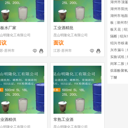
湖州市顶
湖州市阳
湖州市地面
板
|
湖州市
洗板水厂家
工业酒精批
板天花
|
绍
山明隆化工有限公司
昆山明隆化工有限公司
隔断
|
绍兴
面议
面议
绍兴市移液
兴市漏斗
|
苏-苏州市
江苏-苏州市
实验试纸
|
间苯二胺
|
烷基酚聚氧
丁醚
工业酒精供
常熟工业酒
山明隆化工有限公司
昆山明隆化工有限公司