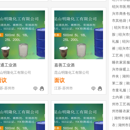
绍兴市医用
兴市商务包
市其他袋
|
|
绍兴市水
胺
|
绍兴市
礼服
|
绍兴
裤
|
绍兴市
工艺画
|
绍
睡衣家居服
南通工业酒
嘉善工业酒
兴市保暖上
山明隆化工有限公司
昆山明隆化工有限公司
件夹
|
湖州
面议
面议
苯二胺
|
湖
苏-苏州市
江苏-苏州市
市童礼服
|
士内裤
|
湖
州市工艺画
州市睡衣家
|
湖州市保
衣
|
湖州市