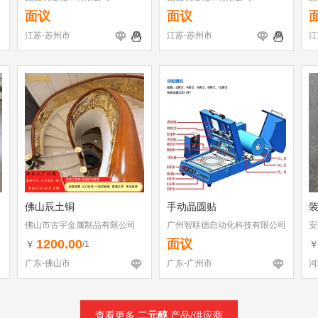
面议
面议
江苏-苏州市
江苏-苏州市
江
佛山辰土铜
手动晶圆贴
佛山市古宇金属制品有限公司
广州智联德自动化科技有限公司
安
1200.00
面议
￥
/1
广东-佛山市
广东-广州市
河
查看更多
二元醇
产品/供应商