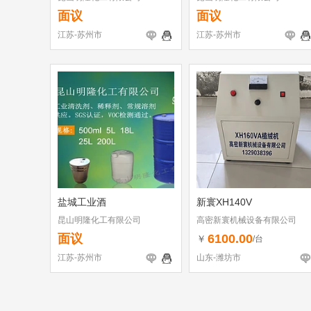
面议
面议
江苏-苏州市
江苏-苏州市
盐城工业酒
新寰XH140V
昆山明隆化工有限公司
高密新寰机械设备有限公司
面议
6100.00
￥
/台
江苏-苏州市
山东-潍坊市