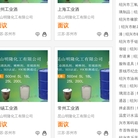
绍兴市三氧
苏州工业酒
上海工业酒
璃制品
|
绍
山明隆化工有限公司
昆山明隆化工有限公司
绍兴市橡胶
面议
面议
|
绍兴市耐
苏-苏州市
江苏-苏州市
漆
|
绍兴市
绍兴市手链
项链
|
绍兴
市请柬
|
绍
服饰道具
|
票钱币纪
绍兴市油画
书法
|
绍兴
璃清洁器
|
通器
|
绍兴
无锡工业酒
常州工业酒
掸桌面扫
|
温度计水温
山明隆化工有限公司
昆山明隆化工有限公司
兴市筹码箱
面议
面议
市首饰箱
苏-苏州市
江苏-苏州市
绍兴市乐