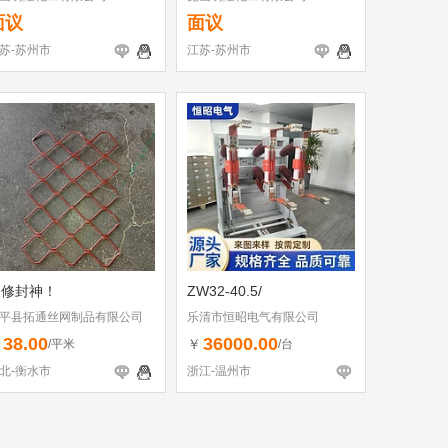
面议
面议
苏-苏州市
江苏-苏州市
装修封神！
ZW32-40.5/
平县拓通丝网制品有限公司
乐清市恒昭电气有限公司
38.00
36000.00
￥
￥
/平米
/台
北-衡水市
浙江-温州市