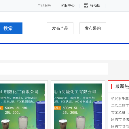
产品服务
客服中心
移动版
发布产品
发布采购
最新热
绍兴市壬基
二乙二醇丁
市苯乙醚
|
绍兴市异
绍兴市导