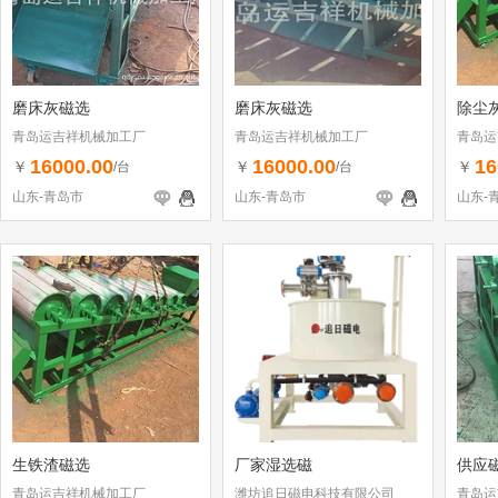
磨床灰磁选
磨床灰磁选
除尘
青岛运吉祥机械加工厂
青岛运吉祥机械加工厂
青岛运
16000.00
16000.00
16
￥
￥
￥
/台
/台
山东-青岛市
山东-青岛市
山东-
生铁渣磁选
厂家湿选磁
供应
青岛运吉祥机械加工厂
潍坊追日磁电科技有限公司
青岛运