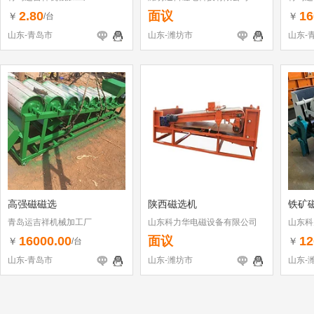
2.80
面议
16
￥
￥
/台
山东-青岛市
山东-潍坊市
山东-
高强磁磁选
陕西磁选机
铁矿
青岛运吉祥机械加工厂
山东科力华电磁设备有限公司
山东科
16000.00
面议
12
￥
￥
/台
山东-青岛市
山东-潍坊市
山东-