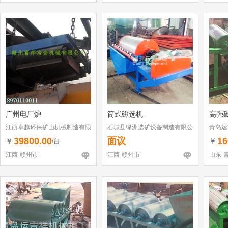
广州电厂炉
筒式磁选机
高强
江西卓越环保矿山机械制造有限
石城县绿洲选矿设备制造有限公
青岛运
公司
司
39800.00
面议
16
￥
￥
/台
江西-赣州市
江西-赣州市
山东-