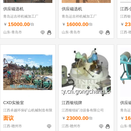
供应磁选机
供应磁选机
江西
青岛运吉祥机械加工厂
青岛运吉祥机械加工厂
江西银
15000.00
16000.00
23
￥
￥
￥
/台
/台
山东-青岛市
山东-青岛市
江西-
CXD实验室
江西银锐牌
供应
江西卓越环保矿山机械制造有限
江西银锐矿冶设备有限公司
青岛运
公司
面议
23000.00
16
￥
￥
/台
江西-赣州市
江西-赣州市
山东-