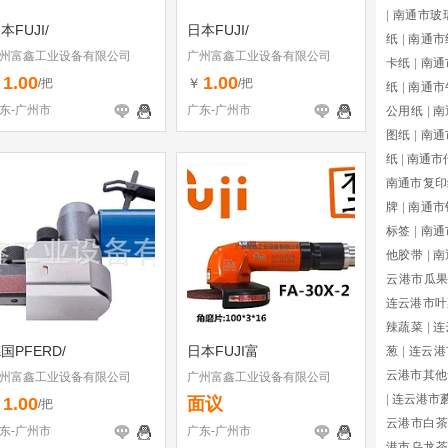
|
南通市玻
本FUJI/
日本FUJI/
纸
|
南通市
州富鑫工业设备有限公司
广州富鑫工业设备有限公司
卡纸
|
南通
1.00
1.00
￥
￥
/把
/把
纸
|
南通市
东-广州市
广东-广州市
公用纸
|
南
图纸
|
南通
纸
|
南通市
南通市复印
牌
|
南通市
标签
|
南通
他胶带
|
南
云港市瓜
连云港市叶
辣蔬菜
|
连
国PFERD/
日本FUJI富
葱
|
连云港
云港市其他
州富鑫工业设备有限公司
广州富鑫工业设备有限公司
|
连云港市
1.00
面议
￥
/把
云港市白茶
东-广州市
广东-广州市
港市乌龙茶