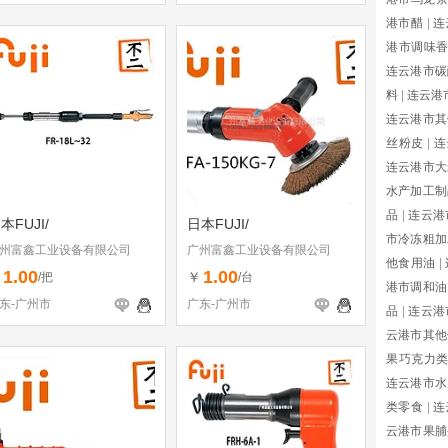
港市醋
|
连
港市调味
连云港市碳
料
|
连云港
连云港市其
丝粉皮
|
连
连云港市大
水产加工制
品
|
连云港
本FUJI/
日本FUJI/
市冷冻粗加
州富鑫工业设备有限公司
广州富鑫工业设备有限公司
他食用油
|
1.00
1.00
￥
￥
/把
/台
港市调和油
东-广州市
广东-广州市
品
|
连云港
云港市其他
果巧克力
连云港市水
类零食
|
连
云港市果脯