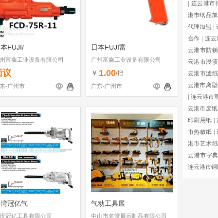
|
连云港市
港市纸品加
代理加盟
|
合作
|
连云
本FUJI/
日本FUJI富
云港市防锈
州富鑫工业设备有限公司
广州富鑫工业设备有限公司
云港市浸渍
面议
1.00
￥
/把
云港市滤纸
云港市离型
东-广州市
广东-广州市
|
连云港市
云港市废纸
印刷用纸
|
市热敏纸
|
港市艺术纸
云港市字
连云港市铜
台湾冠亿气
气动工具展
庆冠亿工具有限公司
中山市名堂展示制品有限公司