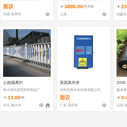
面议
3890.00
23
￥
￥
/平方米
河南-郑州市
上海
内蒙古
公路隔离栏
英国真尚有
2026
衡水领先新型护栏制品厂
深圳市真尚有科技有限公司
鑫来塑
13.00
面议
0.
￥
￥
/米
河北-衡水市
广东-深圳市
山东-