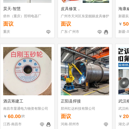
昊天-智慧
皮具修复，
海康
侨外（重庆）照明电器厂
广州市天河区东棠靓丽皮具修护
新疆辰
店
面议
面议
50
￥
重庆
广东-广州市
新疆-
酒店筹建工
正阳县焊接
武汉
南昌市显通电力物资有限公司
郑州红达科技有限公司
武汉科
60.00
面议
20
￥
￥
/片
江西-南昌市
河南-郑州市
湖北-