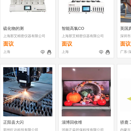
硫化物的测
智能高氯CO
英国
上海那艾精密仪器有限公司
上海那艾精密仪器有限公司
深圳市
面议
面议
面议
上海
上海
广东-
正阳县大闪
淄博回收维
骄鹿 
郑州红达科技有限公司
河南正焱环保科技有限公司
内蒙古