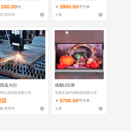
200.00
3900.00
￥
￥
/台
/平方米
北-武汉市
上海
正阳县大闪
成都LED屏
州红达科技有限公司
河南正焱环保科技有限公司
面议
3700.00
￥
/平方米
南-郑州市
上海