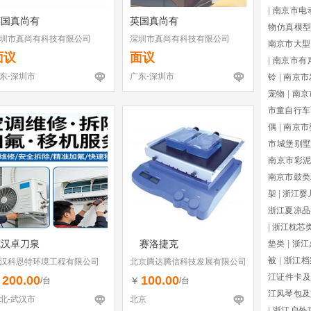
|
南京市电
英国真尚有
英国真尚有
物仿真模
圳市真尚有科技有限公司
深圳市真尚有科技有限公司
南京市大型
面议
面议
|
南京市有
东-深圳市
广东-深圳市
铃
|
南京市
宠物
|
南京
市童自行车
偶
|
南京市
市城堡别
南京市彩
南京市鼓类
架
|
浙江婴
浙江夏凉品
|
浙江枕芯
武汉卓刀泉
赛洛捷克
垫类
|
浙江
被
|
浙江档
汉科恩特环境工程有限公司
北京腾达腾信科技发展有限公司
江证件卡及
200.00
100.00
￥
￥
/台
/台
江风琴包及
北-武汉市
北京
|
浙江户外