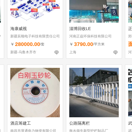
海康威视
淄博回收LE
护
新疆辰顺电子科技有限责任公司
河南正焱环保科技有限公司
郑
280000.00
3790.00
￥
￥
/套
/平方米
新疆-乌鲁木齐市
上海
河
酒店筹建工
公路隔离栏
司
南昌市显通电力物资有限公司
衡水领先新型护栏制品厂
武