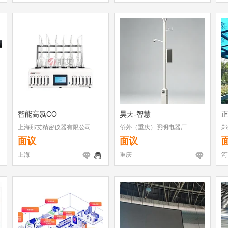
智能高氯CO
昊天-智慧
上海那艾精密仪器有限公司
侨外（重庆）照明电器厂
郑
面议
面议
上海
重庆
河