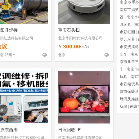
南京市手
南京市搞笑
器
|
南京市
具玩具
|
南
正阳县焊接
重庆石头扫
市彩虹圈
|
州红达科技有限公司
北京华阳时代科技有限公司
婴儿玩具
|
面议
300.00
￥
/元/台
市安抚摇椅
步车
|
南京
南-郑州市
北京
京市儿童三
车
|
南京市
玩具
|
南京
市彩绘玩具
京市保暖马
玩偶及娃娃
玩偶
|
南京
武汉东西湖
日照回收LE
汉科恩特环境工程有限公司
河南正焱环保科技有限公司