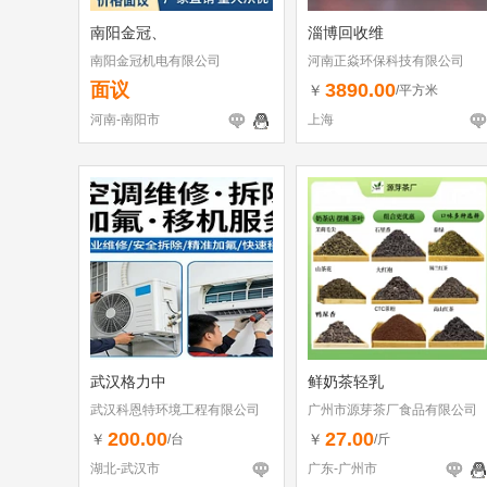
南阳金冠、
淄博回收维
南阳金冠机电有限公司
河南正焱环保科技有限公司
面议
3890.00
￥
/平方米
河南-南阳市
上海
武汉格力中
鲜奶茶轻乳
武汉科恩特环境工程有限公司
广州市源芽茶厂食品有限公司
200.00
27.00
￥
￥
/台
/斤
湖北-武汉市
广东-广州市