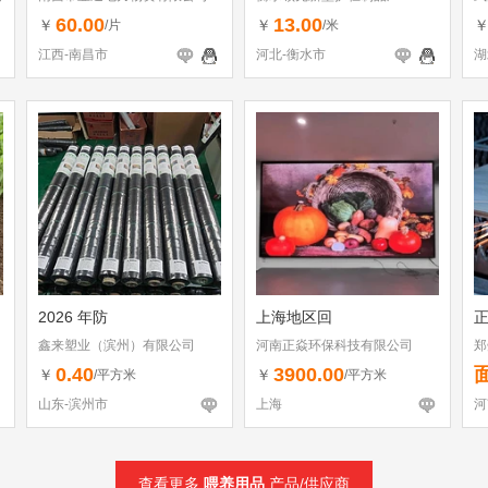
60.00
13.00
￥
￥
/片
/米
江西-南昌市
河北-衡水市
湖
2026 年防
上海地区回
鑫来塑业（滨州）有限公司
河南正焱环保科技有限公司
郑
0.40
3900.00
￥
￥
/平方米
/平方米
山东-滨州市
上海
河
查看更多
喂养用品
产品/供应商