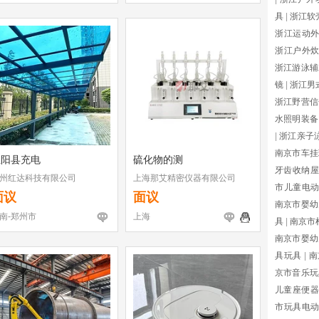
具
|
浙江软
浙江运动
浙江户外
浙江游泳辅
镜
|
浙江男
浙江野营信
水照明装备
|
浙江亲子
南京市车挂
正阳县充电
硫化物的测
牙齿收纳屋
州红达科技有限公司
上海那艾精密仪器有限公司
市儿童电
面议
面议
南京市婴幼
南-郑州市
上海
具
|
南京市
南京市婴幼
具玩具
|
南
京市音乐玩
儿童座便器
市玩具电