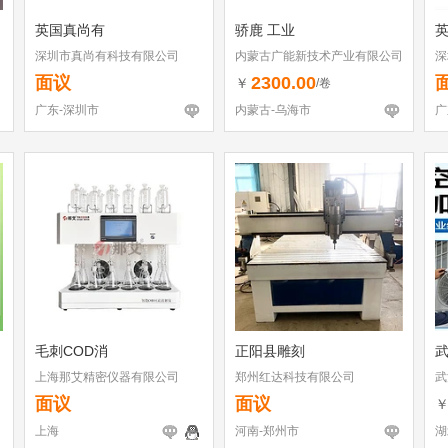
英国真尚有
骄鹿 工业
深圳市真尚有科技有限公司
内蒙古广能新技术产业有限公司
深
面议
2300.00
￥
/卷
广东-深圳市
内蒙古-乌海市
广
毛刺COD消
正阳县雕刻
上海那艾精密仪器有限公司
郑州红达科技有限公司
武
面议
面议
上海
河南-郑州市
湖