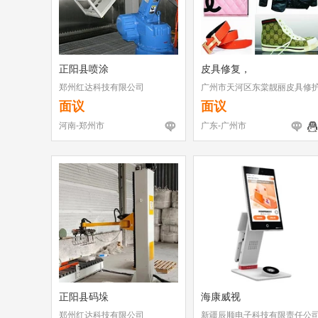
正阳县喷涂
皮具修复，
郑州红达科技有限公司
广州市天河区东棠靓丽皮具修
店
面议
面议
河南-郑州市
广东-广州市
正阳县码垛
海康威视
郑州红达科技有限公司
新疆辰顺电子科技有限责任公