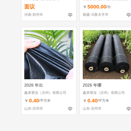
面议
5000.00
￥
/台
河南-郑州市
新疆-乌鲁木齐市
2026 年出
2026 年哪
鑫来塑业（滨州）有限公司
鑫来塑业（滨州）有限公司
0.40
0.40
￥
￥
/平方米
/平方米
山东-滨州市
山东-滨州市