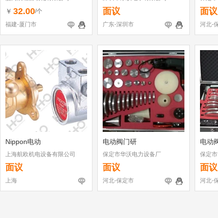
32.00
面议
面议
￥
/个
福建-厦门市
广东-深圳市
河北-
Nippon电动
电动阀门研
电动
上海航欧机电设备有限公司
保定市华沃电力设备厂
保定市
面议
面议
面议
上海
河北-保定市
河北-