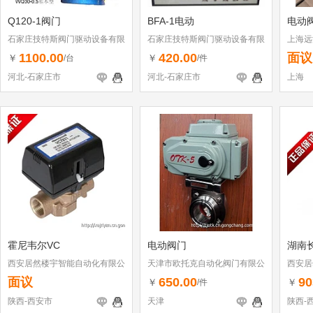
Q120-1阀门
BFA-1电动
电动
石家庄技特斯阀门驱动设备有限
石家庄技特斯阀门驱动设备有限
上海远
公司
公司
1100.00
420.00
面议
￥
￥
/台
/件
河北-石家庄市
河北-石家庄市
上海
霍尼韦尔VC
电动阀门
湖南
西安居然楼宇智能自动化有限公
天津市欧托克自动化阀门有限公
西安居
司
司
司
面议
650.00
90
￥
￥
/件
陕西-西安市
天津
陕西-