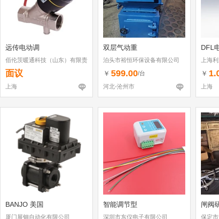
远传电动调
双层气动重
DFL
佰伦茨暖通科技（山东）有限责
泊头市裕恒环保设备有限公司
上海利
任公司
面议
599.00
1.
￥
￥
/台
上海
河北-沧州市
上海
BANJO 美国
智能调节型
闸阀研
厦门展钿自动化有限公司
深圳市东仪电子有限公司
保定市