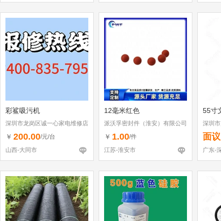
彩鲨吸污机
12毫米红色
55寸
深圳市龙岗区诚一心家电维修店
派沃孚密封件（淮安）有限公司
深圳市
（个体工商户）
200.00
1.00
面议
￥
￥
/元/台
/件
山西-大同市
江苏-淮安市
广东-