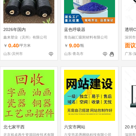
2026年国内
蓝色呼吸器
透明O
鑫来塑业（滨州）有限公司
青岛融汇吸附材料有限公司
深圳市
0.40
9.00
面议
￥
￥
/平方米
/瓶
山东-滨州市
山东-青岛市
广东-
北七家平西
六安市网站
20.
北京裕卓再生资源回收技术有限
六安市若愚网络科技有限公司
深圳市