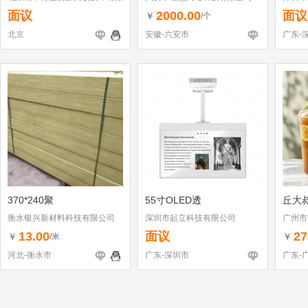
公司
面议
2000.00
面议
￥
/个
北京
安徽-六安市
广东-
370*240聚
55寸OLED透
丘大
衡水银兴新材料科技有限公司
深圳市起立科技有限公司
广州市
13.00
面议
27
￥
￥
/米
河北-衡水市
广东-深圳市
广东-