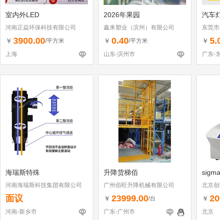
室内外LED
2026年果园
汽车
河南正焱环保科技有限公司
鑫来塑业（滨州）有限公司
东莞市
3900.00
0.40
5.
￥
￥
￥
/平方米
/平方米
上海
山东-滨州市
广东-
海瑞斯特殊
升降货梯佰
sig
河南海瑞斯科技集团有限公司
广州佰旺升降机械有限公司
北京创
面议
23999.00
20
￥
￥
/台
河南-新乡市
广东-广州市
北京