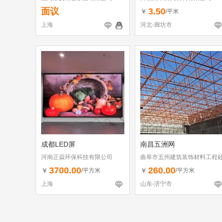
面议
3.50
￥
/平米
上海
河北-廊坊市
成都LED屏
南昌五洲网
河南正焱环保科技有限公司
曲阜市五州建筑装饰材料工程
3700.00
260.00
￥
￥
/平方米
/平方米
上海
山东-济宁市