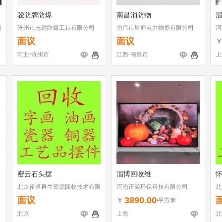
骏防牌防爆
南昌消防物
淄
司
沧州市志远防爆工具有限公司
南昌市显通电力物资有限公司
河
面议
面议
河北-沧州市
江西-南昌市
上
密云石头摆
淄博回收维
北京裕卓再生资源回收技术有限
河南正焱环保科技有限公司
北
公司
公
面议
3890.00
￥
/平方米
北京
上海
北