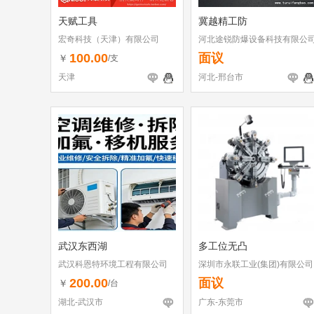
天赋工具
冀越精工防
宏奇科技（天津）有限公司
河北途锐防爆设备科技有限公
100.00
面议
￥
/支
天津
河北-邢台市
武汉东西湖
多工位无凸
武汉科恩特环境工程有限公司
深圳市永联工业(集团)有限公司
东莞分公司
200.00
面议
￥
/台
湖北-武汉市
广东-东莞市