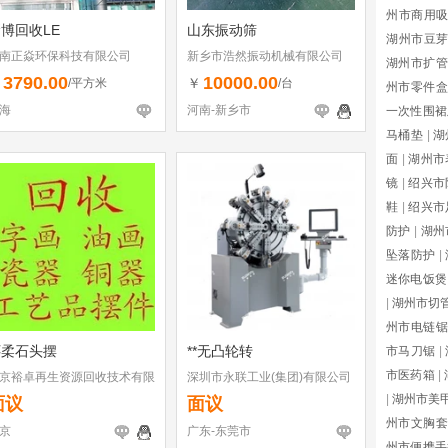
州市商用
博回收LE
山东振动筛
湖州市豆
南正焱环保科技有限公司
新乡市浩然振动机械有限公司
湖州市扩管
3790.00
10000.00
￥
￥
/平方米
/台
州市零件盒
海
河南-新乡市
一次性围裙
马桶垫
|
湖
面
|
湖州市
镜
|
绍兴市
鞋
|
绍兴市
防护
|
湖州
坠落防护
|
迷你电饭煲
|
湖州市切
州市电链锯
怀柔石头摆
**无凸轮转
市马刀锯
|
市医药箱
|
京裕卓再生资源回收技术有限
深圳市永联工业(集团)有限公司
司
东莞分公司
|
湖州市美
面议
面议
州市文胸套
京
广东-东莞市
州市便携手