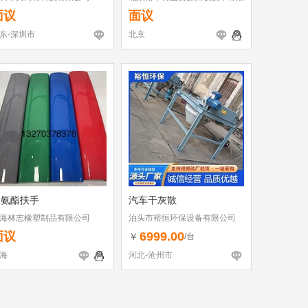
公司
面议
面议
东-深圳市
北京
聚氨酯扶手
汽车干灰散
海林志橡塑制品有限公司
泊头市裕恒环保设备有限公司
面议
6999.00
￥
/台
海
河北-沧州市