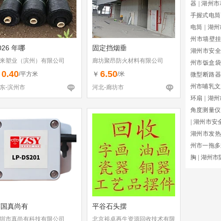
器
|
湖州市
手握式电筒
电筒
|
湖州
州市墙壁
026 年哪
固定挡烟垂
湖州市安全
来塑业（滨州）有限公司
廊坊聚昂防火材料有限公司
州市饭盒袋
0.40
6.50
￥
￥
/平方米
/米
微型断路器
州市哺乳文
东-滨州市
河北-廊坊市
环扇
|
湖州
角度测量仪
|
湖州市安
湖州市发热
州市一拖多
胸
|
湖州市
英国真尚有
平谷石头摆
圳市真尚有科技有限公司
北京裕卓再生资源回收技术有限