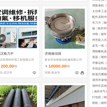
用面条机
|
大功率工业
配件及附件
市刀片
|
湖
锯
|
湖州市
冲绳
|
湖州
州市嵌入式
皮毛一体
|
用除螨机及
武汉格力中
济南振动筛
剪器
|
湖州
汉科恩特环境工程有限公司
新乡市浩然振动机械有限公司
市修边机
|
200.00
10000.00
￥
￥
/台
/台
市综合性组
北-武汉市
河南-新乡市
框架式断
湖州市家
湖州市其他
|
湖州市气
打包机
|
湖
喷枪
|
湖州