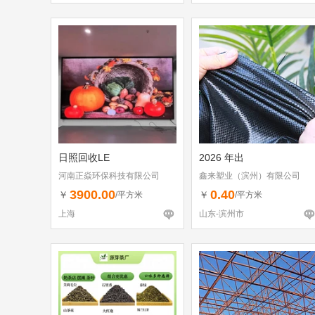
日照回收LE
2026 年出
河南正焱环保科技有限公司
鑫来塑业（滨州）有限公司
3900.00
0.40
￥
￥
/平方米
/平方米
上海
山东-滨州市