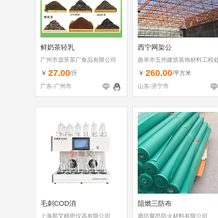
鲜奶茶轻乳
西宁网架公
广州市源芽茶厂食品有限公司
曲阜市五州建筑装饰材料工程
27.00
260.00
￥
￥
/斤
/平方米
广东-广州市
山东-济宁市
毛刺COD消
阻燃三防布
上海那艾精密仪器有限公司
廊坊聚昂防火材料有限公司