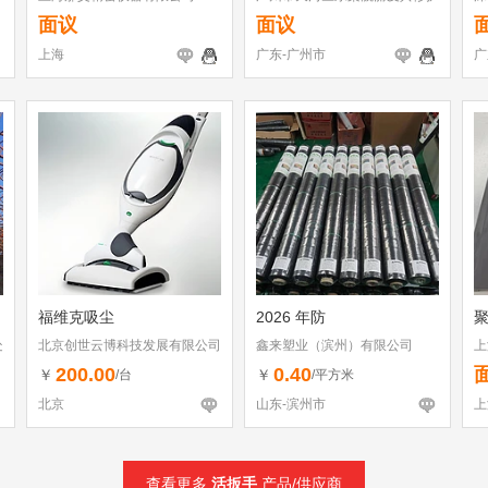
店
面议
面议
上海
广东-广州市
广
福维克吸尘
2026 年防
处
北京创世云博科技发展有限公司
鑫来塑业（滨州）有限公司
上
200.00
0.40
￥
￥
/台
/平方米
北京
山东-滨州市
上
查看更多
活扳手
产品/供应商