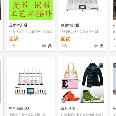
立水桥天通
硫化物的测
2
处
北京裕卓再生资源回收技术有限
上海那艾精密仪器有限公司
鑫
公司
面议
面议
北京
上海
山
智能高氯CO
皮具修复，
上海那艾精密仪器有限公司
广州市天河区东棠靓丽皮具修护
深