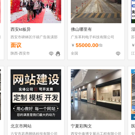
西安kt板异
佛山哪里有
司
西安市碑林区仟禧广告装潢部
广东革利电子科技有限公司
苏
面议
55000.00
￥
/台
陕西-西安市
全国
江
北京市网站
宁夏彩陶文
六安市若愚网络科技有限公司
西安中泰博文展示工程有限公司
安