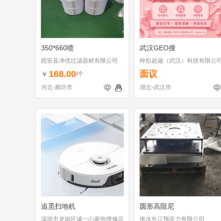
350*660喷
武汉GEO搜
固安县净优过滤器材有限公司
梓彤超越（武汉）科技有限公
168.00
面议
￥
/个
河北-廊坊市
湖北-武汉市
追觅扫地机
圆形高阻尼
深圳市龙岗区诚一心家电维修店
衡水长江预应力有限公司