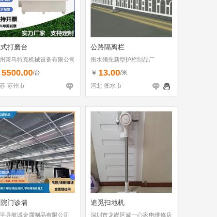
湿式打磨台
公路隔离栏
州莱马特克机械设备有限公司
衡水领先新型护栏制品厂
5500.00
13.00
￥
￥
/台
/米
苏-苏州市
河北-衡水市
医院门诊墙
追觅扫地机
平县航诚金属制品有限公司
深圳市龙岗区诚一心家电维修店