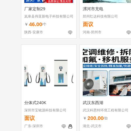
厂家定制29
漯河市充电
岚皋县伟亚新电子科技有限公司
郑州红达科技有限公司
46.00
面议
￥
/个
陕西-安康市
河南-郑州市
分体式240K
武汉东西湖
深圳市宝铭源科技有限公司
武汉科恩特环境工程有限公司
面议
200.00
￥
/台
广东-深圳市
湖北-武汉市