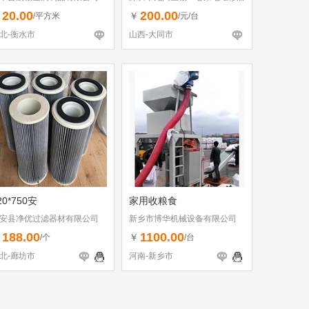
（个体工商户）
20.00
200.00
￥
￥
/平方米
/元/台
北-衡水市
山西-大同市
20*750安
家用收粮食
安县净优过滤器材有限公司
新乡市博华机械设备有限公司
188.00
1100.00
￥
￥
/个
/台
北-廊坊市
河南-新乡市