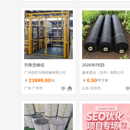
升降货梯佰
2026年PE防
广州佰旺升降机械有限公司
鑫来塑业（滨州）有限公司
23999.00
0.50
￥
￥
/台
/平方米
广东-广州市
山东-滨州市