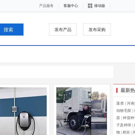
产品服务
客服中心
移动版
发布产品
发布采购
最新热
藻类
|
河南
动物毛鬃
|
苗
|
种苗种
子及种球
|
物
|
稻谷
|