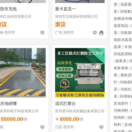
类
|
高粱粟
荥阳市充电
重卡直流一
类
|
河南薯
州红达科技有限公司
深圳市宝铭源科技有限公司
他粮油作
面议
面议
蔬菜制品
|
南-郑州市
广东-深圳市
菜
|
河南新
南脱水蔬菜
蔬菜
|
辛辣
其他蔬菜制
|
核果类
|
南浆果类
|
果
|
果肉原
叶
|
河南茶
茶
|
河南红
茶
|
药用保
肇庆地磅哪
湿式打磨台
其他茶叶
|
河南饲料
|
东革利电子科技有限公司
苏州莱马特克机械设备有限公司
性饲料
|
动
55000.00
6000.00
￥
￥
/台
/台
饲料
|
其他
国
江苏-苏州市
复合肥
|
河