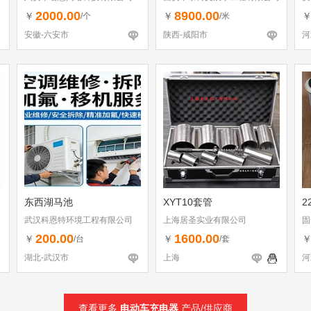
2000.00
8900.00
￥
￥
/个
/米
安徽-六安市
陕西-咸阳市
河
东西湖马池
XYT10套管
2
武汉科恩特环境工程有限公司
上海居圣实业有限公司
固
200.00
1600.00
￥
￥
/台
/套
湖北-武汉市
上海
河
查看更多
电动车充电器
产品/供应商