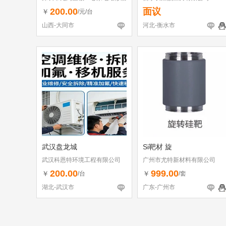
（个体工商户）
200.00
面议
￥
/元/台
山西-大同市
河北-衡水市
武汉盘龙城
Si靶材 旋
武汉科恩特环境工程有限公司
广州市尤特新材料有限公司
200.00
999.00
￥
￥
/台
/套
湖北-武汉市
广东-广州市