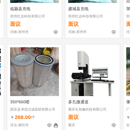
临颍县充电
虞城县充电
郑州红达科技有限公司
郑州红达科技有限公司
郑
面议
面议
河南-郑州市
河南-郑州市
河
350*660喷
多孔微通道
固安县净优过滤器材有限公司
重庆礼智鑫科技有限公司
广
268.00
面议
￥
/个
河北-廊坊市
重庆
全