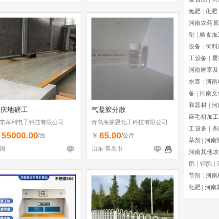
氮肥
|
化肥
河南农药原
剂
|
粮食加
设备
|
饲料
工设备
|
屠
河南屠宰及
水壶
|
河南
备
|
河南文
和器材
|
河
肇庆地磅工
气凝胶分散
麻毛初加工
东革利电子科技有限公司
青岛海莱恩化工科技有限公司
工设备
|
杀
55000.00
65.00
￥
￥
/台
/公斤
草剂
|
河南
国
山东-青岛市
河南其他农
肥
|
钾肥
|
节剂
|
河南
化肥
|
河南