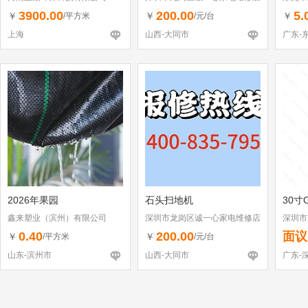
（个体工商户）
3900.00
200.00
5.
￥
￥
￥
/平方米
/元/台
上海
山西-大同市
广东-
2026年果园
石头扫地机
30寸
鑫来塑业（滨州）有限公司
深圳市龙岗区诚一心家电维修店
深圳市
（个体工商户）
0.40
200.00
面议
￥
￥
/平方米
/元/台
山东-滨州市
山西-大同市
广东-