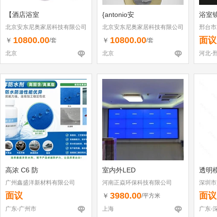
【酒店浴室
{antonio安
浴室
北京安东尼奥家居科技有限公司
北京安东尼奥家居科技有限公司
邢台市
10800.00
10800.00
面议
￥
￥
/套
/套
北京
北京
河北-
高浓 C6 防
室内外LED
透明
广州鑫盛洋新材料有限公司
河南正焱环保科技有限公司
深圳市
面议
3980.00
面议
￥
/平方米
广东-广州市
上海
广东-