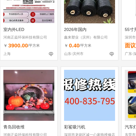
室内外LED
2026年国内
55寸
河南正焱环保科技有限公司
鑫来塑业（滨州）有限公司
深圳市
3900.00
0.40
面议
￥
￥
/平方米
/平方米
上海
山东-滨州市
广东-
青岛回收维
彩鲨吸污机
汽车
河南正焱环保科技有限公司
深圳市龙岗区诚一心家电维修店
东莞市